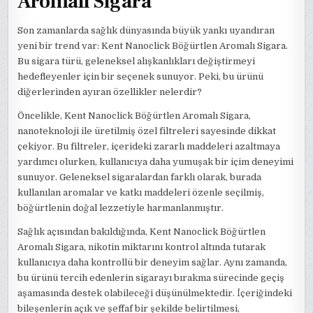
Aromalı Sigara
Son zamanlarda sağlık dünyasında büyük yankı uyandıran
yeni bir trend var: Kent Nanoclick Böğürtlen Aromalı Sigara.
Bu sigara türü, geleneksel alışkanlıkları değiştirmeyi
hedefleyenler için bir seçenek sunuyor. Peki, bu ürünü
diğerlerinden ayıran özellikler nelerdir?
Öncelikle, Kent Nanoclick Böğürtlen Aromalı Sigara,
nanoteknoloji ile üretilmiş özel filtreleri sayesinde dikkat
çekiyor. Bu filtreler, içerideki zararlı maddeleri azaltmaya
yardımcı olurken, kullanıcıya daha yumuşak bir içim deneyimi
sunuyor. Geleneksel sigaralardan farklı olarak, burada
kullanılan aromalar ve katkı maddeleri özenle seçilmiş,
böğürtlenin doğal lezzetiyle harmanlanmıştır.
Sağlık açısından bakıldığında, Kent Nanoclick Böğürtlen
Aromalı Sigara, nikotin miktarını kontrol altında tutarak
kullanıcıya daha kontrollü bir deneyim sağlar. Aynı zamanda,
bu ürünü tercih edenlerin sigarayı bırakma sürecinde geçiş
aşamasında destek olabileceği düşünülmektedir. İçeriğindeki
bileşenlerin açık ve şeffaf bir şekilde belirtilmesi,