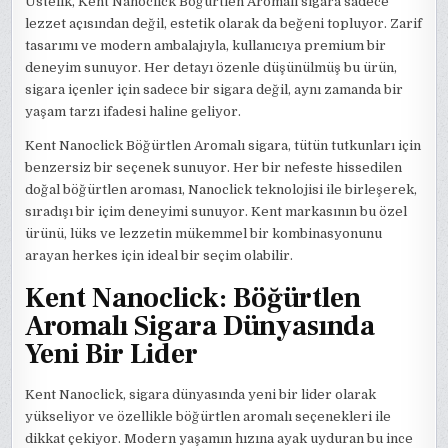
Üstelik, Kent Nanoclick Böğürtlen Aromalı sigara sadece
lezzet açısından değil, estetik olarak da beğeni topluyor. Zarif
tasarımı ve modern ambalajıyla, kullanıcıya premium bir
deneyim sunuyor. Her detayı özenle düşünülmüş bu ürün,
sigara içenler için sadece bir sigara değil, aynı zamanda bir
yaşam tarzı ifadesi haline geliyor.
Kent Nanoclick Böğürtlen Aromalı sigara, tütün tutkunları için
benzersiz bir seçenek sunuyor. Her bir nefeste hissedilen
doğal böğürtlen aroması, Nanoclick teknolojisi ile birleşerek,
sıradışı bir içim deneyimi sunuyor. Kent markasının bu özel
ürünü, lüks ve lezzetin mükemmel bir kombinasyonunu
arayan herkes için ideal bir seçim olabilir.
Kent Nanoclick: Böğürtlen
Aromalı Sigara Dünyasında
Yeni Bir Lider
Kent Nanoclick, sigara dünyasında yeni bir lider olarak
yükseliyor ve özellikle böğürtlen aromalı seçenekleri ile
dikkat çekiyor. Modern yaşamın hızına ayak uyduran bu ince