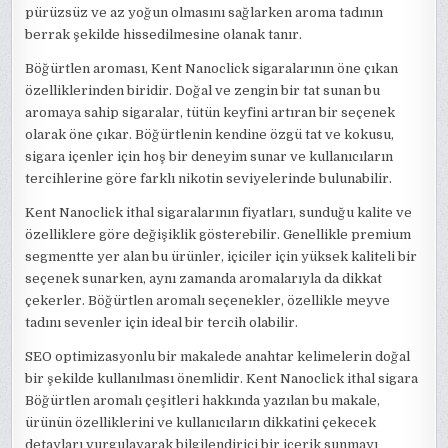
pürüzsüz ve az yoğun olmasını sağlarken aroma tadının
berrak şekilde hissedilmesine olanak tanır.
Böğürtlen aroması, Kent Nanoclick sigaralarının öne çıkan
özelliklerinden biridir. Doğal ve zengin bir tat sunan bu
aromaya sahip sigaralar, tütün keyfini artıran bir seçenek
olarak öne çıkar. Böğürtlenin kendine özgü tat ve kokusu,
sigara içenler için hoş bir deneyim sunar ve kullanıcıların
tercihlerine göre farklı nikotin seviyelerinde bulunabilir.
Kent Nanoclick ithal sigaralarının fiyatları, sunduğu kalite ve
özelliklere göre değişiklik gösterebilir. Genellikle premium
segmentte yer alan bu ürünler, içiciler için yüksek kaliteli bir
seçenek sunarken, aynı zamanda aromalarıyla da dikkat
çekerler. Böğürtlen aromalı seçenekler, özellikle meyve
tadını sevenler için ideal bir tercih olabilir.
SEO optimizasyonlu bir makalede anahtar kelimelerin doğal
bir şekilde kullanılması önemlidir. Kent Nanoclick ithal sigara
Böğürtlen aromalı çeşitleri hakkında yazılan bu makale,
ürünün özelliklerini ve kullanıcıların dikkatini çekecek
detayları vurgulayarak bilgilendirici bir içerik sunmayı