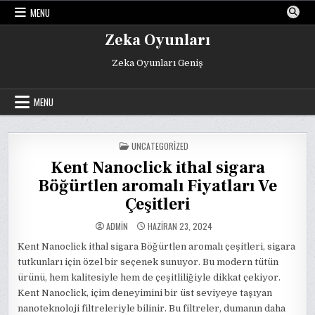
Skip
MENU
to
content
Zeka Oyunları
Zeka Oyunları Geniş
MENU
POSTED
UNCATEGORIZED
IN
Kent Nanoclick ithal sigara
Böğürtlen aromalı Fiyatları Ve
Çeşitleri
ADMIN
HAZIRAN 23, 2024
Kent Nanoclick ithal sigara Böğürtlen aromalı çeşitleri, sigara
tutkunları için özel bir seçenek sunuyor. Bu modern tütün
ürünü, hem kalitesiyle hem de çeşitliliğiyle dikkat çekiyor.
Kent Nanoclick, içim deneyimini bir üst seviyeye taşıyan
nanoteknoloji filtreleriyle bilinir. Bu filtreler, dumanın daha