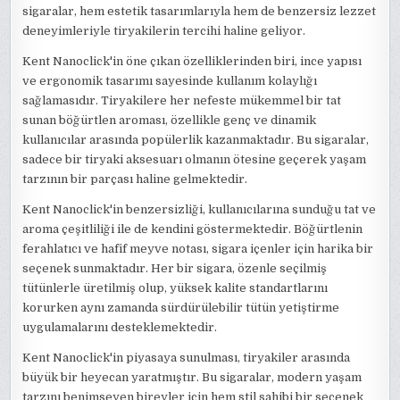
sigaralar, hem estetik tasarımlarıyla hem de benzersiz lezzet
deneyimleriyle tiryakilerin tercihi haline geliyor.
Kent Nanoclick'in öne çıkan özelliklerinden biri, ince yapısı
ve ergonomik tasarımı sayesinde kullanım kolaylığı
sağlamasıdır. Tiryakilere her nefeste mükemmel bir tat
sunan böğürtlen aroması, özellikle genç ve dinamik
kullanıcılar arasında popülerlik kazanmaktadır. Bu sigaralar,
sadece bir tiryaki aksesuarı olmanın ötesine geçerek yaşam
tarzının bir parçası haline gelmektedir.
Kent Nanoclick'in benzersizliği, kullanıcılarına sunduğu tat ve
aroma çeşitliliği ile de kendini göstermektedir. Böğürtlenin
ferahlatıcı ve hafif meyve notası, sigara içenler için harika bir
seçenek sunmaktadır. Her bir sigara, özenle seçilmiş
tütünlerle üretilmiş olup, yüksek kalite standartlarını
korurken aynı zamanda sürdürülebilir tütün yetiştirme
uygulamalarını desteklemektedir.
Kent Nanoclick'in piyasaya sunulması, tiryakiler arasında
büyük bir heyecan yaratmıştır. Bu sigaralar, modern yaşam
tarzını benimseyen bireyler için hem stil sahibi bir seçenek