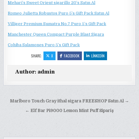
Mehari’s Sweet Orient sigarillo 20’s Satın Al
Romeo Julietta Robustos Puro 5’s Gift Pack Satın Al
Villiger Premium Sumatra No.7 Puro 5’s Gift Pack
Manchester Queen Compact Purple Blast Sigara
Cohiba Salamones Puro 5’s Gift Pack
SHARE:
X
FACEBOOK
LINKEDIN
Author:
admin
Yazı
Marlboro Touch Gray ithal sigara FREESHOP Satın Al →
gezinmesi
← Elf Bar Pi9000 Lemon Mint Puff Sipariş