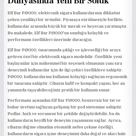
Dünyasında Yeni Bir Soluk
Elf Bar Pi9000, elektronik sigara kullanıcılarının dikkatini
çeken yenilikçi bir üründür. Piyasaya sürülmesiyle birlikte,
kullanıcılar arasında büyük bir merak ve heyecan yaratmıştır.
Bu makalede, Elf Bar Pi9000'un sunduğu kolaylık ve
performans özellikleri üzerinde duracağız.
Elf Bar Pi9000, tasarımında şıklığı ve işlevselliği bir araya
getiren özel bir elektronik sigara modelidir. Özellikle yeni
başlayanlar için mükemmel bir seçenek olmasının yanı sıra
deneyimli kullanıcılar için de ilgi çekici özelliklere sahiptir.
Pi9000, kullanıcılarına kullanım kolaylığı sağlayan ergonomik
bir tasarıma sahiptir. Cihazın hafif ve kompakt yapısı, her an
yanınızda taşıyabileceğiniz pratik bir kullanım sunar.
Performans açısından Elf Bar Pi9000, benzersiz bir tat ve
buhar üretimi sağlayan gelişmiş bir pod sistemine sahiptir.
Podlar, hızlı ve sorunsuz bir şekilde değiştirilebilir, bu da
kullanıcıların keyifli bir deneyim yaşamasını sağlar. Ayrıca,
cihazın düğme olmadan otomatik nefes çekme özelliği,
kullanıcıların sigara içme deneyimini daha doğal ve akıcı hale