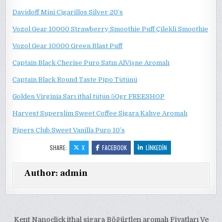
Davidoff Mini Cigarillos Silver 20’s
Vozol Gear 10000 Strawberry Smoothie Puff Çilekli Smoothie
Vozol Gear 10000 Green Blast Puff
Captain Black Cherise Puro Satın AlVişne Aromalı
Captain Black Round Taste Pipo Tütünü
Golden Virginia Sarı ithal tütün 50gr FREESHOP
Harvest Superslim Sweet Coffee Sigara Kahve Aromalı
Pipers Club Sweet Vanilla Puro 10’s
SHARE:
X
FACEBOOK
LINKEDIN
Author:
admin
Yazı
Kent Nanoclick ithal sigara Böğürtlen aromalı Fiyatları Ve