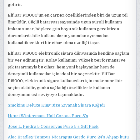
getirir.
Elf Bar Pi9000'un en çarpıcı özelliklerinden biri de uzun pil
ömrüdür. Güçlü bataryası sayesinde uzun süreli kullanım
imkanı sunar, böylece gün boyu sık kullanım gerektiren
durumlarda bile kullanıcıların yanından ayırmadan
kullanabilecekleri bir cihaz olma özelliği taşır.
Elf Bar Pi9000 elektronik sigara dünyasında kendine sağlam
bir yer edinmiştir. Kolay kullanımı, yüksek performansı ve
şık tasarımıyla bu cihaz, hem yeni başlayanlar hem de
deneyimli kullanıcılar için ideal bir seçenektir. Elf Bar
Pi9000, elektronik sigara kullanıcıları için mükemmel bir
seçim olabilir, çünkü sağladığı özelliklerle kullanıcı
deneyimini üst seviyeye taşımaktadır.
Smoking Deluxe King Size Zıvanalı Sigara Kağıdı
Henri Wintermans Half Corona Puro 5’s
Jose L. Piedra 5 Conservas Puro 5’s Gift Pack
Alec Bradley Tempus Nicaragua Gordo Puro 24’s Ahşap kutu