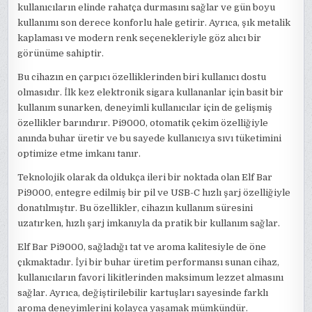
kullanıcıların elinde rahatça durmasını sağlar ve gün boyu
kullanımı son derece konforlu hale getirir. Ayrıca, şık metalik
kaplaması ve modern renk seçenekleriyle göz alıcı bir
görünüme sahiptir.
Bu cihazın en çarpıcı özelliklerinden biri kullanıcı dostu
olmasıdır. İlk kez elektronik sigara kullananlar için basit bir
kullanım sunarken, deneyimli kullanıcılar için de gelişmiş
özellikler barındırır. Pi9000, otomatik çekim özelliğiyle
anında buhar üretir ve bu sayede kullanıcıya sıvı tüketimini
optimize etme imkanı tanır.
Teknolojik olarak da oldukça ileri bir noktada olan Elf Bar
Pi9000, entegre edilmiş bir pil ve USB-C hızlı şarj özelliğiyle
donatılmıştır. Bu özellikler, cihazın kullanım süresini
uzatırken, hızlı şarj imkanıyla da pratik bir kullanım sağlar.
Elf Bar Pi9000, sağladığı tat ve aroma kalitesiyle de öne
çıkmaktadır. İyi bir buhar üretim performansı sunan cihaz,
kullanıcıların favori likitlerinden maksimum lezzet almasını
sağlar. Ayrıca, değiştirilebilir kartuşları sayesinde farklı
aroma deneyimlerini kolayca yaşamak mümkündür.