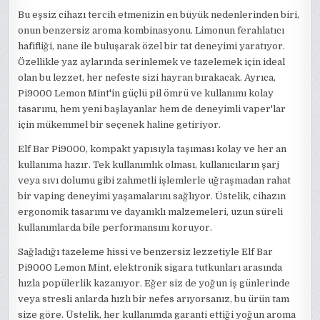
Bu eşsiz cihazı tercih etmenizin en büyük nedenlerinden biri,
onun benzersiz aroma kombinasyonu. Limonun ferahlatıcı
hafifliği, nane ile buluşarak özel bir tat deneyimi yaratıyor.
Özellikle yaz aylarında serinlemek ve tazelemek için ideal
olan bu lezzet, her nefeste sizi hayran bırakacak. Ayrıca,
Pi9000 Lemon Mint'in güçlü pil ömrü ve kullanımı kolay
tasarımı, hem yeni başlayanlar hem de deneyimli vaper'lar
için mükemmel bir seçenek haline getiriyor.
Elf Bar Pi9000, kompakt yapısıyla taşıması kolay ve her an
kullanıma hazır. Tek kullanımlık olması, kullanıcıların şarj
veya sıvı dolumu gibi zahmetli işlemlerle uğraşmadan rahat
bir vaping deneyimi yaşamalarını sağlıyor. Üstelik, cihazın
ergonomik tasarımı ve dayanıklı malzemeleri, uzun süreli
kullanımlarda bile performansını koruyor.
Sağladığı tazeleme hissi ve benzersiz lezzetiyle Elf Bar
Pi9000 Lemon Mint, elektronik sigara tutkunları arasında
hızla popülerlik kazanıyor. Eğer siz de yoğun iş günlerinde
veya stresli anlarda hızlı bir nefes arıyorsanız, bu ürün tam
size göre. Üstelik, her kullanımda garanti ettiği yoğun aroma