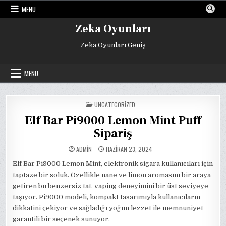
Skip
MENU
to
content
Zeka Oyunları
Zeka Oyunları Geniş
MENU
POSTED
UNCATEGORIZED
IN
Elf Bar Pi9000 Lemon Mint Puff
Sipariş
ADMIN
HAZIRAN 23, 2024
Elf Bar Pi9000 Lemon Mint, elektronik sigara kullanıcıları için
taptaze bir soluk. Özellikle nane ve limon aromasını bir araya
getiren bu benzersiz tat, vaping deneyimini bir üst seviyeye
taşıyor. Pi9000 modeli, kompakt tasarımıyla kullanıcıların
dikkatini çekiyor ve sağladığı yoğun lezzet ile memnuniyet
garantili bir seçenek sunuyor.