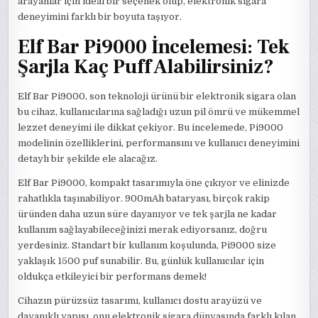
arayanlar için ideal bir seçenek olup, elektronik sigara
deneyimini farklı bir boyuta taşıyor.
Elf Bar Pi9000 İncelemesi: Tek
Şarjla Kaç Puff Alabilirsiniz?
Elf Bar Pi9000, son teknoloji ürünü bir elektronik sigara olan
bu cihaz, kullanıcılarına sağladığı uzun pil ömrü ve mükemmel
lezzet deneyimi ile dikkat çekiyor. Bu incelemede, Pi9000
modelinin özelliklerini, performansını ve kullanıcı deneyimini
detaylı bir şekilde ele alacağız.
Elf Bar Pi9000, kompakt tasarımıyla öne çıkıyor ve elinizde
rahatlıkla taşınabiliyor. 900mAh bataryası, birçok rakip
üründen daha uzun süre dayanıyor ve tek şarjla ne kadar
kullanım sağlayabileceğinizi merak ediyorsanız, doğru
yerdesiniz. Standart bir kullanım koşulunda, Pi9000 size
yaklaşık 1500 puf sunabilir. Bu, günlük kullanıcılar için
oldukça etkileyici bir performans demek!
Cihazın pürüzsüz tasarımı, kullanıcı dostu arayüzü ve
dayanıklı yapısı, onu elektronik sigara dünyasında farklı kılan