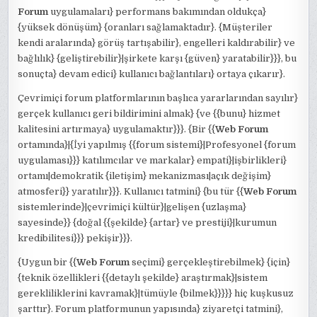
Forum
uygulamaları} performans bakımından oldukça}
{yüksek dönüşüm} {oranları sağlamaktadır}. {Müşteriler
kendi aralarında} görüş tartışabilir}, engelleri kaldırabilir} ve
bağlılık} {geliştirebilir}|şirkete karşı {güven} yaratabilir}}}, bu
sonuçta} devam edici} kullanıcı bağlantıları} ortaya çıkarır}.
Çevrimiçi forum platformlarının başlıca yararlarından sayılır}
gerçek kullanıcı geri bildirimini almak} {ve {{bunu} hizmet
kalitesini artırmaya} uygulamaktır}}}. {Bir {{
Web Forum
ortamında}|{İyi yapılmış {{forum sistemi}|Profesyonel {forum
uygulaması}}} katılımcılar ve markalar} empati}|işbirlikleri}
ortamı|demokratik {iletişim} mekanizması|açık değişim}
atmosferi}} yaratılır}}}. Kullanıcı tatmini} {bu tür {{
Web Forum
sistemlerinde}|çevrimiçi kültür}|gelişen {uzlaşma}
sayesinde}} {doğal {{şekilde} {artar} ve prestiji}|kurumun
kredibilitesi}}} pekişir}}}.
{Uygun bir {{
Web Forum
seçimi} gerçekleştirebilmek} {için}
{teknik özellikleri {{detaylı şekilde} araştırmak}|sistem
gerekliliklerini kavramak}|tümüyle {bilmek}}}}} hiç kuşkusuz
şarttır}. Forum platformunun yapısında} ziyaretçi tatmini},