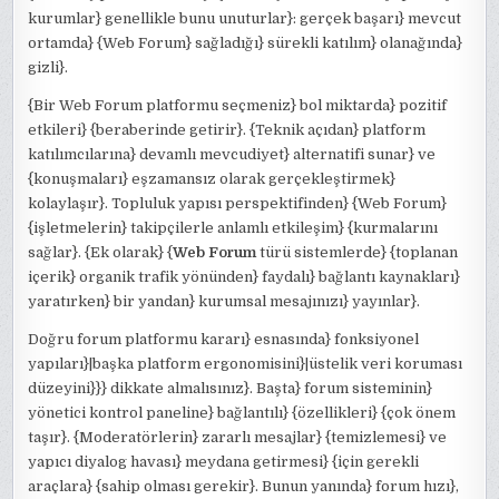
kurumlar} genellikle bunu unuturlar}: gerçek başarı} mevcut
ortamda} {Web Forum} sağladığı} sürekli katılım} olanağında}
gizli}.
{Bir Web Forum platformu seçmeniz} bol miktarda} pozitif
etkileri} {beraberinde getirir}. {Teknik açıdan} platform
katılımcılarına} devamlı mevcudiyet} alternatifi sunar} ve
{konuşmaları} eşzamansız olarak gerçekleştirmek}
kolaylaşır}. Topluluk yapısı perspektifinden} {Web Forum}
{işletmelerin} takipçilerle anlamlı etkileşim} {kurmalarını
sağlar}. {Ek olarak} {
Web Forum
türü sistemlerde} {toplanan
içerik} organik trafik yönünden} faydalı} bağlantı kaynakları}
yaratırken} bir yandan} kurumsal mesajınızı} yayınlar}.
Doğru forum platformu kararı} esnasında} fonksiyonel
yapıları}|başka platform ergonomisini}|üstelik veri koruması
düzeyini}}} dikkate almalısınız}. Başta} forum sisteminin}
yönetici kontrol paneline} bağlantılı} {özellikleri} {çok önem
taşır}. {Moderatörlerin} zararlı mesajlar} {temizlemesi} ve
yapıcı diyalog havası} meydana getirmesi} {için gerekli
araçlara} {sahip olması gerekir}. Bunun yanında} forum hızı},