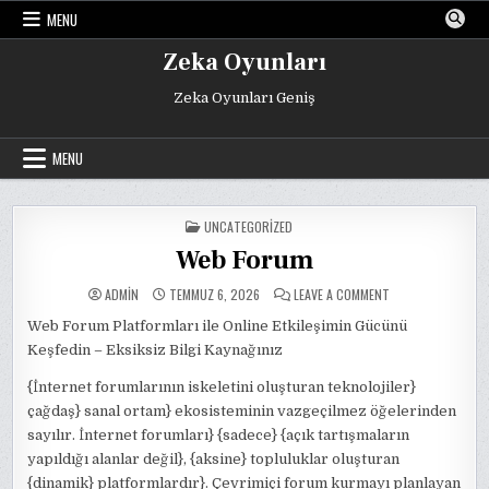
Skip
MENU
to
content
Zeka Oyunları
Zeka Oyunları Geniş
MENU
POSTED
UNCATEGORIZED
IN
Web Forum
ON
ADMIN
TEMMUZ 6, 2026
LEAVE A COMMENT
WEB
FORUM
Web Forum Platformları ile Online Etkileşimin Gücünü
Keşfedin – Eksiksiz Bilgi Kaynağınız
{İnternet forumlarının iskeletini oluşturan teknolojiler}
çağdaş} sanal ortam} ekosisteminin vazgeçilmez öğelerinden
sayılır. İnternet forumları} {sadece} {açık tartışmaların
yapıldığı alanlar değil}, {aksine} topluluklar oluşturan
{dinamik} platformlardır}. Çevrimiçi forum kurmayı planlayan