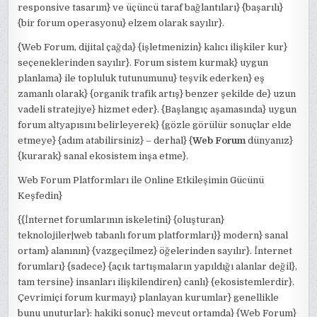
responsive tasarım} ve üçüncü taraf bağlantıları} {başarılı}
{bir forum operasyonu} elzem olarak sayılır}.
{Web Forum, dijital çağda} {işletmenizin} kalıcı ilişkiler kur}
seçeneklerinden sayılır}. Forum sistem kurmak} uygun
planlama} ile topluluk tutunumunu} teşvik ederken} eş
zamanlı olarak} {organik trafik artış} benzer şekilde de} uzun
vadeli stratejiye} hizmet eder}. {Başlangıç aşamasında} uygun
forum altyapısını belirleyerek} {gözle görülür sonuçlar elde
etmeye} {adım atabilirsiniz} – derhal} {
Web Forum
dünyanız}
{kurarak} sanal ekosistem inşa etme}.
Web Forum Platformları ile Online Etkileşimin Gücünü
Keşfedin}
{{İnternet forumlarının iskeletini} {oluşturan}
teknolojiler|web tabanlı forum platformları}} modern} sanal
ortam} alanının} {vazgeçilmez} öğelerinden sayılır}. İnternet
forumları} {sadece} {açık tartışmaların yapıldığı alanlar değil},
tam tersine} insanları ilişkilendiren} canlı} {ekosistemlerdir}.
Çevrimiçi forum kurmayı} planlayan kurumlar} genellikle
bunu unuturlar}: hakiki sonuç} mevcut ortamda} {Web Forum}