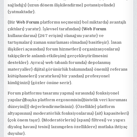
sağladığı} {uzun dönem ilişkilendirme} potansiyelinde}
{yatmaktadır}.
{Bir
Web Forum
platformu seçmeniz} bol miktarda} avantajlı
çıktıları} yaratır}. İşlevsel tarafından} {
Web Forum
kullanıcılarına} {24/7 erişim} olanağını yaratır} ve
tartışmaları} zaman sınırlaması olmadan} basitleşir}. İnsan
ilişkileri açısından} forum hizmetleri} organizasyonların}
takipçilerle anlamlı etkileşim} gerçekleştirilmesini
destekler}. Ayrıca} web tabanlı forumda} depolanmış
materyaller} dijital görünürlük bakımından} önemli} referans
kütüphaneleri} yaratırken} bir yandan} profesyonel
kimliğinizi} {gözler önüne serir}.
Forum platformu tasarımı yapma} sırasında} fonksiyonel
yapıları}|başka platform ergonomisini}|üstelik veri koruması
düzeyini}}} değerlendirmelisiniz}. {Özellikle} platform
altyapısının} moderatörlük fonksiyonlarına} {ait} kapasiteleri}
{çok önem taşır}. {Moderatörlerin} {spam} filtresi} ve yapıcı
diyalog havası} tesisi} lazımgelen özelliklere} mutlaka ihtiyaç
duyulur}.