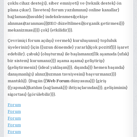
çoklu cihaz desteği}, siber emniyeti} ve {teknik destek} ön
plana çıkar}. İlaveten} forum yazılımının} online kanallar}
bağlaması}|usulde} indekslenmesi|çekişe
alınması|taranması}}|SEO düzeltilmesi}|organik getirmesi}}}
mekanizması}}}} çok} {etkilidir}}}.
Çevrimiçi forum açılışı} vermek} kuruluşunuz} topluluk
üyeleriniz} {için {{uzun dönemde} yararlı}|çok pozitif}}} işaret
edebilir}. çabuk} {oluşturma} ile başlamanız|İlk aşamada {ufak}
bir sistem} kurumanız}}} aşama aşama} geliştirip}
{geliştirmeniz} {ideal yaklaşım}}}, dışında}}} hemen başında}
danışmanlığı} alınız}|uzman tavsiyesini} başvurmanız}}}
mantıklı}}. {Bugün {{
Web Forum
dünyasına}}} {giriş
{{yapmak}|katılım {sağlamak}}} ihtiyaçlarından}}}, gelişiminin}
sigortası} {görülebilir}}}.
Forum
Forum
Forum
Forum
Forum