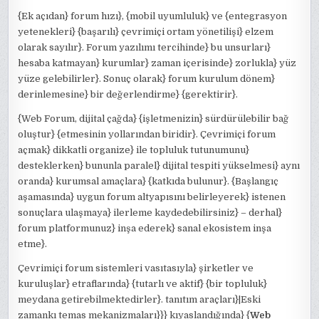
{Ek açıdan} forum hızı}, {mobil uyumluluk} ve {entegrasyon
yetenekleri} {başarılı} çevrimiçi ortam yönetilişi} elzem
olarak sayılır}. Forum yazılımı tercihinde} bu unsurları}
hesaba katmayan} kurumlar} zaman içerisinde} zorlukla} yüz
yüze gelebilirler}. Sonuç olarak} forum kurulum dönem}
derinlemesine} bir değerlendirme} {gerektirir}.
{Web Forum, dijital çağda} {işletmenizin} sürdürülebilir bağ
oluştur} {etmesinin yollarından biridir}. Çevrimiçi forum
açmak} dikkatli organize} ile topluluk tutunumunu}
desteklerken} bununla paralel} dijital tespiti yükselmesi} aynı
oranda} kurumsal amaçlara} {katkıda bulunur}. {Başlangıç
aşamasında} uygun forum altyapısını belirleyerek} istenen
sonuçlara ulaşmaya} ilerleme kaydedebilirsiniz} – derhal}
forum platformunuz} inşa ederek} sanal ekosistem inşa
etme}.
Çevrimiçi forum sistemleri vasıtasıyla} şirketler ve
kuruluşlar} etraflarında} {tutarlı ve aktif} {bir topluluk}
meydana getirebilmektedirler}. tanıtım araçları}|Eski
zamankı temas mekanizmaları}}} kıyaslandığında} {
Web