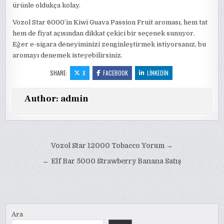
ürünle oldukça kolay.
Vozol Star 6000’in Kiwi Guava Passion Fruit aroması, hem tat
hem de fiyat açısından dikkat çekici bir seçenek sunuyor.
Eğer e-sigara deneyiminizi zenginleştirmek istiyorsanız, bu
aromayı denemek isteyebilirsiniz.
SHARE:
X
FACEBOOK
LINKEDIN
Author:
admin
Yazı
Vozol Star 12000 Tobacco Yorum →
gezinmesi
← Elf Bar 5000 Strawberry Banana Satış
Ara