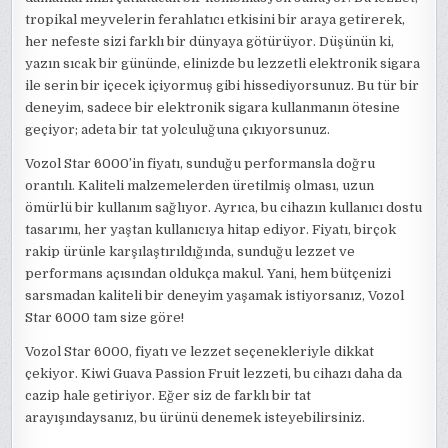
tropikal meyvelerin ferahlatıcı etkisini bir araya getirerek,
her nefeste sizi farklı bir dünyaya götürüyor. Düşünün ki,
yazın sıcak bir gününde, elinizde bu lezzetli elektronik sigara
ile serin bir içecek içiyormuş gibi hissediyorsunuz. Bu tür bir
deneyim, sadece bir elektronik sigara kullanmanın ötesine
geçiyor; adeta bir tat yolculuğuna çıkıyorsunuz.
Vozol Star 6000’in fiyatı, sunduğu performansla doğru
orantılı. Kaliteli malzemelerden üretilmiş olması, uzun
ömürlü bir kullanım sağlıyor. Ayrıca, bu cihazın kullanıcı dostu
tasarımı, her yaştan kullanıcıya hitap ediyor. Fiyatı, birçok
rakip ürünle karşılaştırıldığında, sunduğu lezzet ve
performans açısından oldukça makul. Yani, hem bütçenizi
sarsmadan kaliteli bir deneyim yaşamak istiyorsanız, Vozol
Star 6000 tam size göre!
Vozol Star 6000, fiyatı ve lezzet seçenekleriyle dikkat
çekiyor. Kiwi Guava Passion Fruit lezzeti, bu cihazı daha da
cazip hale getiriyor. Eğer siz de farklı bir tat
arayışındaysanız, bu ürünü denemek isteyebilirsiniz.