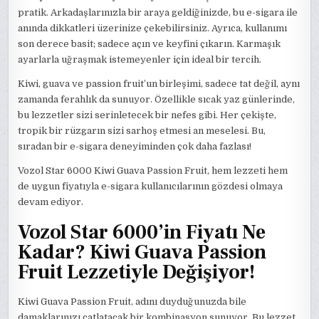
pratik. Arkadaşlarınızla bir araya geldiğinizde, bu e-sigara ile
anında dikkatleri üzerinize çekebilirsiniz. Ayrıca, kullanımı
son derece basit; sadece açın ve keyfini çıkarın. Karmaşık
ayarlarla uğraşmak istemeyenler için ideal bir tercih.
Kiwi, guava ve passion fruit’un birleşimi, sadece tat değil, aynı
zamanda ferahlık da sunuyor. Özellikle sıcak yaz günlerinde,
bu lezzetler sizi serinletecek bir nefes gibi. Her çekişte,
tropik bir rüzgarın sizi sarhoş etmesi an meselesi. Bu,
sıradan bir e-sigara deneyiminden çok daha fazlası!
Vozol Star 6000 Kiwi Guava Passion Fruit, hem lezzeti hem
de uygun fiyatıyla e-sigara kullanıcılarının gözdesi olmaya
devam ediyor.
Vozol Star 6000’in Fiyatı Ne
Kadar? Kiwi Guava Passion
Fruit Lezzetiyle Değişiyor!
Kiwi Guava Passion Fruit, adını duyduğunuzda bile
damaklarınızı çatlatacak bir kombinasyon sunuyor. Bu lezzet,