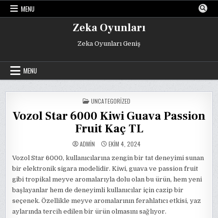
Skip
MENU
to
content
Zeka Oyunları
Zeka Oyunları Geniş
MENU
POSTED
UNCATEGORIZED
IN
Vozol Star 6000 Kiwi Guava Passion
Fruit Kaç TL
ADMIN
EKIM 4, 2024
Vozol Star 6000, kullanıcılarına zengin bir tat deneyimi sunan
bir elektronik sigara modelidir. Kiwi, guava ve passion fruit
gibi tropikal meyve aromalarıyla dolu olan bu ürün, hem yeni
başlayanlar hem de deneyimli kullanıcılar için cazip bir
seçenek. Özellikle meyve aromalarının ferahlatıcı etkisi, yaz
aylarında tercih edilen bir ürün olmasını sağlıyor.