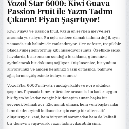
Vozol Star 6000: Kiwi Guava
Passion Fruit ile Yazın Tadını
Çıkarın! Fiyatı Şaşırtıyor!
Kiwi, guava ve passion fruit, yazın en sevilen meyveleri
arasında yer alıyor. Bu üçlü, sadece damak tadınızı değil, aynı
zamanda ruh halinizi de canlandırıyor. Her nefeste, tropik bir
plajda güneşleniyormuş gibi hissediyorsunuz. Özellikle sıcak
havalarda, bu aromanın sunduğu ferahlama, gününüzü
aydınlatacak bir dokunuş sağlıyor. Düşünsenize, bir yudum
alıyorsunuz ve aniden kendinizi yazın ortasında, palmiye
ağaçlarının gölgesinde buluyorsunuz!
Vozol Star 6000’in fiyatı, sunduğu kaliteye göre oldukça
şaşırtıcı. Piyasada benzer ürünler arasında, bu kadar uygun
bir fiyata bu kadar zengin bir deneyim sunan başka bir
seçenek bulmak zor. Ekonomik olması, hem yeni başlayanlar
hem de deneyimli kullanıcılar için cazip bir alternatif
oluşturuyor. Yani, hem bütçenizi sarsmadan hem de kaliteli
bir deneyim yaşayarak yazın tadını çıkarabilirsiniz.