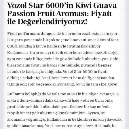
Vozol Star 6000’in Kiwi Guava
Passion Fruit Aroması: Fiyatı
ile Değerlendiriyoruz!
Fiyat performans dengesi
de bu ürünün cazibesini artırıyor.
E-sigara pazarında birçok seçenek mevcut, ancak Vozol Star
6000, sunduğu tat ve kalitesiyle fiyatını hak ediyor.
Kullanıcılar, bu aromayı tercih ederken sadece lezzeti değil,
aynı zamanda bütçelerini de göz önünde bulunduruyor. Peki,
bu aromanın fiyatı ne kadar? Genellikle, piyasada benzer
ürünlerle karşılaştırıldığında, Vozol Star 6000’in fiyatı
oldukça rekabetçi. Yani, hem lezzet hem de fiyat açısından
tatmin edici bir seçenek arıyorsanız, bu ürün tam size göre!
Kullanım kolaylığı
da Vozol Star 6000’in bir diğer avantajı. E-
sigara deneyiminizi daha da keyifli hale getiren bu aroma,
pratik bir şekilde kullanılabiliyor. Sadece birkaç nefesle,
tropik bir tat yolculuğuna çıkmak mümkün. Ayrıca, bu
aromanın yoğunluğu, kullanıcıların beklentilerini karşılayacak
şekilde tasarlanmış. Yani, her nefeste aynı lezzeti almak, bu