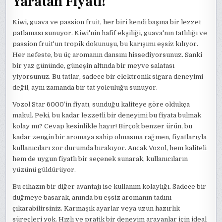
Yaratan Fiyatı!
Kiwi, guava ve passion fruit, her biri kendi başına bir lezzet
patlaması sunuyor. Kiwi'nin hafif ekşiliği, guava'nın tatlılığı ve
passion fruit'un tropik dokunuşu, bu karışımı eşsiz kılıyor.
Her nefeste, bu üç aromanın dansını hissediyorsunuz. Sanki
bir yaz gününde, güneşin altında bir meyve salatası
yiyorsunuz. Bu tatlar, sadece bir elektronik sigara deneyimi
değil, aynı zamanda bir tat yolculuğu sunuyor.
Vozol Star 6000’in fiyatı, sunduğu kaliteye göre oldukça
makul. Peki, bu kadar lezzetli bir deneyimi bu fiyata bulmak
kolay mı? Cevap kesinlikle hayır! Birçok benzer ürün, bu
kadar zengin bir aromaya sahip olmasına rağmen, fiyatlarıyla
kullanıcıları zor durumda bırakıyor. Ancak Vozol, hem kaliteli
hem de uygun fiyatlı bir seçenek sunarak, kullanıcıların
yüzünü güldürüyor.
Bu cihazın bir diğer avantajı ise kullanım kolaylığı. Sadece bir
düğmeye basarak, anında bu eşsiz aromanın tadını
çıkarabilirsiniz. Karmaşık ayarlar veya uzun hazırlık
süreçleri yok. Hızlı ve pratik bir deneyim arayanlar için ideal