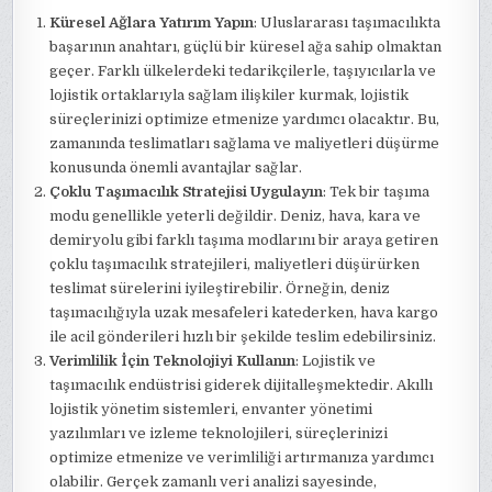
Küresel Ağlara Yatırım Yapın
: Uluslararası taşımacılıkta
başarının anahtarı, güçlü bir küresel ağa sahip olmaktan
geçer. Farklı ülkelerdeki tedarikçilerle, taşıyıcılarla ve
lojistik ortaklarıyla sağlam ilişkiler kurmak, lojistik
süreçlerinizi optimize etmenize yardımcı olacaktır. Bu,
zamanında teslimatları sağlama ve maliyetleri düşürme
konusunda önemli avantajlar sağlar.
Çoklu Taşımacılık Stratejisi Uygulayın
: Tek bir taşıma
modu genellikle yeterli değildir. Deniz, hava, kara ve
demiryolu gibi farklı taşıma modlarını bir araya getiren
çoklu taşımacılık stratejileri, maliyetleri düşürürken
teslimat sürelerini iyileştirebilir. Örneğin, deniz
taşımacılığıyla uzak mesafeleri katederken, hava kargo
ile acil gönderileri hızlı bir şekilde teslim edebilirsiniz.
Verimlilik İçin Teknolojiyi Kullanın
: Lojistik ve
taşımacılık endüstrisi giderek dijitalleşmektedir. Akıllı
lojistik yönetim sistemleri, envanter yönetimi
yazılımları ve izleme teknolojileri, süreçlerinizi
optimize etmenize ve verimliliği artırmanıza yardımcı
olabilir. Gerçek zamanlı veri analizi sayesinde,