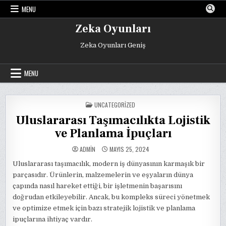
Skip
MENU
to
content
Zeka Oyunları
Zeka Oyunları Geniş
MENU
POSTED
UNCATEGORIZED
IN
Uluslararası Taşımacılıkta Lojistik
ve Planlama İpuçları
ADMIN
MAYIS 25, 2024
Uluslararası taşımacılık, modern iş dünyasının karmaşık bir
parçasıdır. Ürünlerin, malzemelerin ve eşyaların dünya
çapında nasıl hareket ettiği, bir işletmenin başarısını
doğrudan etkileyebilir. Ancak, bu kompleks süreci yönetmek
ve optimize etmek için bazı stratejik lojistik ve planlama
ipuçlarına ihtiyaç vardır.