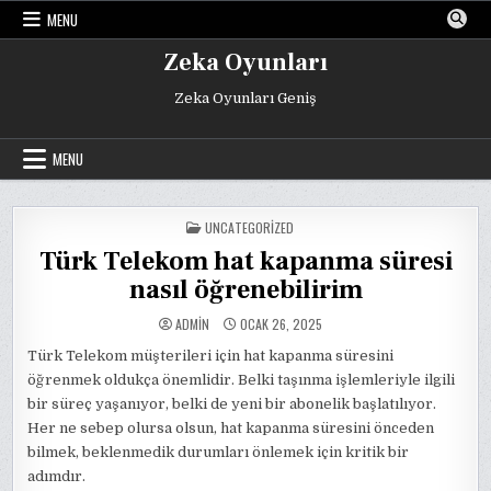
Skip
MENU
to
content
Zeka Oyunları
Zeka Oyunları Geniş
MENU
POSTED
UNCATEGORIZED
IN
Türk Telekom hat kapanma süresi
nasıl öğrenebilirim
ADMIN
OCAK 26, 2025
Türk Telekom müşterileri için hat kapanma süresini
öğrenmek oldukça önemlidir. Belki taşınma işlemleriyle ilgili
bir süreç yaşanıyor, belki de yeni bir abonelik başlatılıyor.
Her ne sebep olursa olsun, hat kapanma süresini önceden
bilmek, beklenmedik durumları önlemek için kritik bir
adımdır.