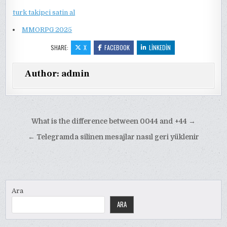
turk takipci satin al
MMORPG 2025
SHARE:
X
FACEBOOK
LINKEDIN
Author:
admin
Yazı
What is the difference between 0044 and +44 →
gezinmesi
← Telegramda silinen mesajlar nasıl geri yüklenir
Ara
ARA