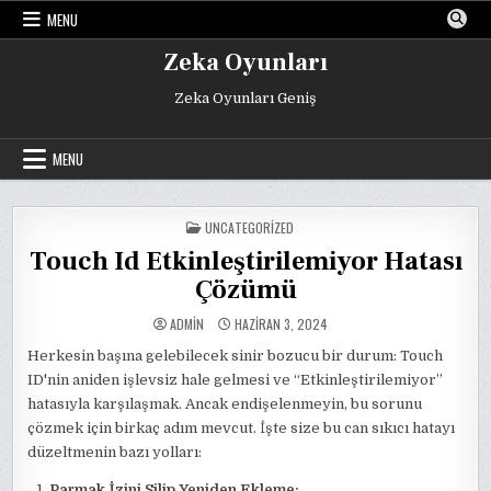
Skip
MENU
to
content
Zeka Oyunları
Zeka Oyunları Geniş
MENU
POSTED
UNCATEGORIZED
IN
Touch Id Etkinleştirilemiyor Hatası
Çözümü
ADMIN
HAZIRAN 3, 2024
Herkesin başına gelebilecek sinir bozucu bir durum: Touch
ID'nin aniden işlevsiz hale gelmesi ve “Etkinleştirilemiyor”
hatasıyla karşılaşmak. Ancak endişelenmeyin, bu sorunu
çözmek için birkaç adım mevcut. İşte size bu can sıkıcı hatayı
düzeltmenin bazı yolları:
Parmak İzini Silip Yeniden Ekleme: