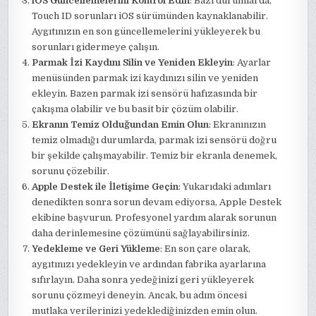
iOS Güncellemelerini Kontrol Edin
: Bazı durumlarda,
Touch ID sorunları iOS sürümünden kaynaklanabilir.
Aygıtınızın en son güncellemelerini yükleyerek bu
sorunları gidermeye çalışın.
Parmak İzi Kaydını Silin ve Yeniden Ekleyin
: Ayarlar
menüsünden parmak izi kaydınızı silin ve yeniden
ekleyin. Bazen parmak izi sensörü hafızasında bir
çakışma olabilir ve bu basit bir çözüm olabilir.
Ekranın Temiz Olduğundan Emin Olun
: Ekranınızın
temiz olmadığı durumlarda, parmak izi sensörü doğru
bir şekilde çalışmayabilir. Temiz bir ekranla denemek,
sorunu çözebilir.
Apple Destek ile İletişime Geçin
: Yukarıdaki adımları
denedikten sonra sorun devam ediyorsa, Apple Destek
ekibine başvurun. Profesyonel yardım alarak sorunun
daha derinlemesine çözümünü sağlayabilirsiniz.
Yedekleme ve Geri Yükleme
: En son çare olarak,
aygıtınızı yedekleyin ve ardından fabrika ayarlarına
sıfırlayın. Daha sonra yedeğinizi geri yükleyerek
sorunu çözmeyi deneyin. Ancak, bu adım öncesi
mutlaka verilerinizi yedeklediğinizden emin olun.