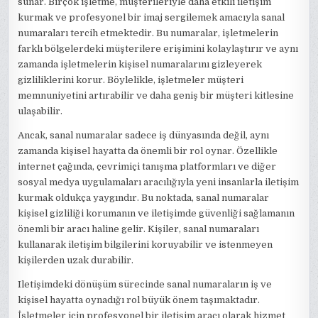
sunar. Birçok işletme, müşterileriyle daha etkili iletişim
kurmak ve profesyonel bir imaj sergilemek amacıyla sanal
numaraları tercih etmektedir. Bu numaralar, işletmelerin
farklı bölgelerdeki müşterilere erişimini kolaylaştırır ve aynı
zamanda işletmelerin kişisel numaralarını gizleyerek
gizliliklerini korur. Böylelikle, işletmeler müşteri
memnuniyetini artırabilir ve daha geniş bir müşteri kitlesine
ulaşabilir.
Ancak, sanal numaralar sadece iş dünyasında değil, aynı
zamanda kişisel hayatta da önemli bir rol oynar. Özellikle
internet çağında, çevrimiçi tanışma platformları ve diğer
sosyal medya uygulamaları aracılığıyla yeni insanlarla iletişim
kurmak oldukça yaygındır. Bu noktada, sanal numaralar
kişisel gizliliği korumanın ve iletişimde güvenliği sağlamanın
önemli bir aracı haline gelir. Kişiler, sanal numaraları
kullanarak iletişim bilgilerini koruyabilir ve istenmeyen
kişilerden uzak durabilir.
Iletişimdeki dönüşüm sürecinde sanal numaraların iş ve
kişisel hayatta oynadığı rol büyük önem taşımaktadır.
İşletmeler için profesyonel bir iletişim aracı olarak hizmet