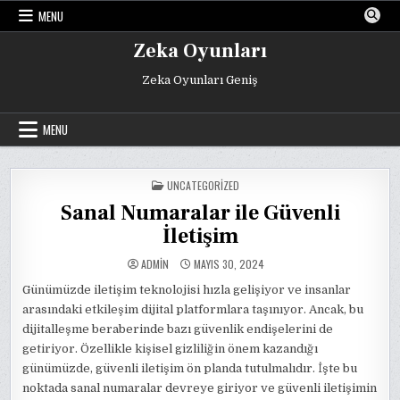
Skip
MENU
to
content
Zeka Oyunları
Zeka Oyunları Geniş
MENU
POSTED
UNCATEGORIZED
IN
Sanal Numaralar ile Güvenli
İletişim
ADMIN
MAYIS 30, 2024
Günümüzde iletişim teknolojisi hızla gelişiyor ve insanlar
arasındaki etkileşim dijital platformlara taşınıyor. Ancak, bu
dijitalleşme beraberinde bazı güvenlik endişelerini de
getiriyor. Özellikle kişisel gizliliğin önem kazandığı
günümüzde, güvenli iletişim ön planda tutulmalıdır. İşte bu
noktada sanal numaralar devreye giriyor ve güvenli iletişimin