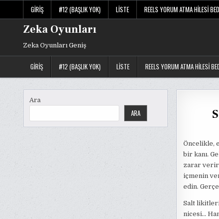
Skip
GIRIŞ
#12 (BAŞLIK YOK)
LISTE
REELS YORUM ATMA HILESI BE
to
content
Zeka Oyunları
Zeka Oyunları Geniş
GIRIŞ
#12 (BAŞLIK YOK)
LISTE
REELS YORUM ATMA HILESI BE
Ara
S
ARA
Öncelikle, 
bir kanı. G
zarar verir
içmenin ver
edin. Gerçe
Salt likitl
nicesi… Han