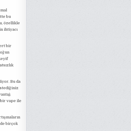
rmal
tte bu
u, özellikle
n ihtiyacı
ert bir
yoğun
keyif
atsızlık
liyor. Bu da
istediğiniz
antaj;
bir vape ile
artışmaların
 de birçok