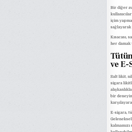
Bir diğer av
kullanıcılar
içim yapmam
sağlayarak 
Kısacası, s
her damak t
Tütün
ve E-
Salt likit,
sigara liki
alışkanlıkl
bir deneyim 
karşılayara
E-sigara, t
Geleneksel 
kalmamızı s
kullanabilm