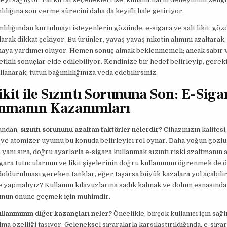
lılığına son verme sürecini daha da keyifli hale getiriyor.
lılığından kurtulmayı isteyenlerin gözünde, e-sigara ve salt likit, göz
olarak dikkat çekiyor. Bu ürünler, yavaş yavaş nikotin alımını azaltarak,
rmaya yardımcı oluyor. Hemen sonuç almak beklenmemeli; ancak sabır 
etkili sonuçlar elde edilebiliyor. Kendinize bir hedef belirleyip, gerek
llanarak, tütün bağımlılığınıza veda edebilirsiniz.
ikit ile Sızıntı Sorununa Son: E-Siga
nmanın Kazanımları
andan,
sızıntı sorununu azaltan faktörler nelerdir?
Cihazınızın kalitesi, 
 ve atomizer uyumu bu konuda belirleyici rol oynar. Daha yoğun gözl
n yanı sıra, doğru ayarlarla e-sigara kullanmak sızıntı riski azaltmanın 
igara tutucularının ve likit şişelerinin doğru kullanımını öğrenmek de 
doldurulması gereken tanklar, eğer taşarsa büyük kazalara yol açabilir
yapmalıyız? Kullanım kılavuzlarına sadık kalmak ve dolum esnasında 
unun önüne geçmek için mühimdir.
llanımının diğer kazançları neler?
Öncelikle, birçok kullanıcı için sağlı
lma özelliği taşıyor. Geleneksel sigaralarla karşılaştırıldığında, e-siga