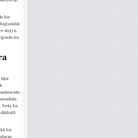
de bir
 bağımlılık
ve doğru
tiğinde bu
ra
likit
ük
anahtarıdır.
önemlidir.
. Peki, bu
dikkatli
klı bir
raların