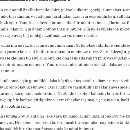
erin en önemli özelliklerinden biri, yüksek nikotin içeriği sunmaları. No
i nikotin salınımı, vücudunuz tarafından uzun sürede emilirken, salt liki
ızlı işler. Yani, kısa sürede tatmin edici bir nikotin alımı sağlarsınız. B
ımlısı olanlar için önemli bir avantaj sunuyor. Düşük seviyelerde nikoti
yavaş yavaş bağımlılığı azaltmanıza yardımcı olabilir.
er, daha pürüzsüz bir içim deneyimi sunar. Geleneksel likitler genelde s
u yaratırken, salt likitler bu durumu minimize eder. Zaten birçoğu, 
desteklenmiş bu sıvılarla birlikte boğazınızda rahatsızlık yaşamadan 
niz bir deneyim sunuyor. Yani, o kısa anlık tatminle birlikte daha az rah
orsunuz.
ri kullanmak için genellikle daha küçük ve taşınabilir cihazlar tercih edi
büyük bir kolaylık sunuyor. Daha hafif ve taşınabilir cihazlar sayesinde 
garayı çıkarıp kullanabilirsiniz. Özellikle hareket halindeyken bu bir av
n çıkıp bir kafeye gittiğinizde, ağır cihazlar taşımaya çalışmadan, hafif 
if yapabilirsiniz.
rin sunduğu bu avantajlar, e-sigara kullanıcılarının ilgisini çekiyor ve t
uruyor. Herkesin deneyimi farklı, ancak bu avantajlar sayesinde belki
ha sağlıklı bir alternatif arayışında kendini buluyor.