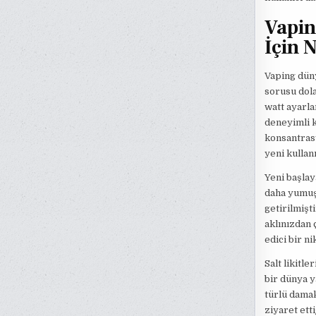
Vapin
İçin 
Vaping düny
sorusu dola
watt ayarla
deneyimli k
konsantrasy
yeni kullan
Yeni başlaya
daha yumuşa
getirilmişt
aklınızdan 
edici bir ni
Salt likitle
bir dünya y
türlü damak
ziyaret ett