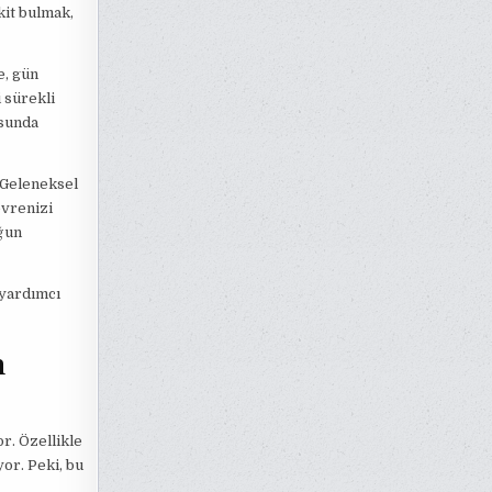
kit bulmak,
e, gün
i sürekli
osunda
. Geleneksel
evrenizi
ğun
 yardımcı
n
or. Özellikle
yor. Peki, bu