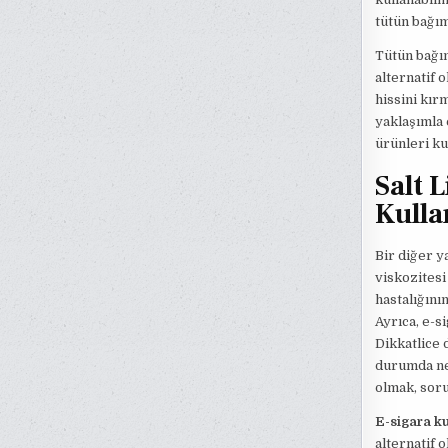
tütün bağım
Tütün bağım
alternatif 
hissini kı
yaklaşımla 
ürünleri ku
Salt L
Kulla
Bir diğer y
viskozitesi
hastalığını
Ayrıca, e-s
Dikkatlice 
durumda ne 
olmak, sor
E-sigara ku
alternatif o