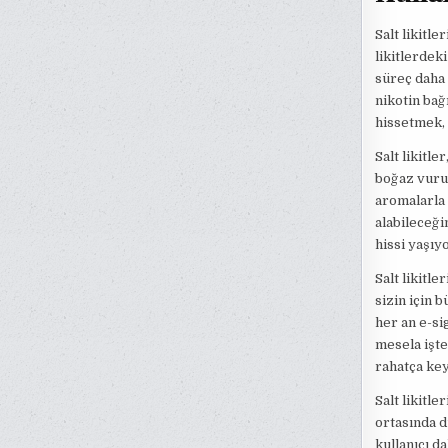
Salt likitl
likitlerdek
süreç daha h
nikotin bağ
hissetmek, 
Salt likitl
boğaz vurum
aromalarla 
alabileceği
hissi yaşıy
Salt likitle
sizin için 
her an e-si
mesela işte
rahatça key
Salt likitle
ortasında d
kullanıcı da