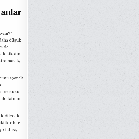
yanlar
liyim?”
 daha düşük
em de
sek nikotin
mi sunarak,
sorunu aşarak
le
” sorusunu
bile tatmin
eşfedilecek
ikitler her
 tatlısı,