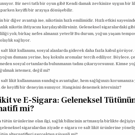
nuyor. Bir nevi tatlı bir oyun gibi! Kendi damak zevkinize uygun bir li
aparken keyifli bir arayışa dönüşebilir.
rin bir diğer avantajı ise, nikotinin hızlı emilimidir. Hızlı etkisi sayesind
nlık nikotin ihtiyacını karşılayabilirsiniz. Geleneksel sigaralardaki gib
iliği yok; birkaç nefes almanız yeterli! Bu durum, yoğun yaşam temp
olaylık sağlıyor.
 salt likit kullanımı, sosyal alanlarda giderek daha fazla kabul görüyor
 yoğun dumanı yerine, hoş kokulu aromalar tercih ediliyor. Böylece, ç
tmeden sosyal ortamlarda bulunmanın tadını çıkarıyorsunuz. Kimse yo
ğulmak istemez, değil mi?
 salt likit kullanmanın sunduğu avantajlar, hem sağlığınızı korumanıza
de keyifli bir deneyim sunuyor. Hangisini denemek istersiniz?
Likit ve E-Sigara: Geleneksel Tütünü
natifi mi?
 tütün ürünlerine olan ilgi, sağlık bilincinin artmasıyla birlikte değişiy
 geleneksel sigaralardan ziyade e-sigara ve salt likit ürünlerine yöneli
tütün alternatifleri gerçekten güvenli mi?