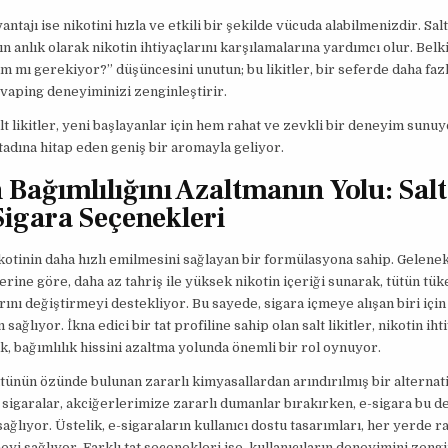
antajı ise nikotini hızla ve etkili bir şekilde vücuda alabilmenizdir. Salt 
ın anlık olarak nikotin ihtiyaçlarını karşılamalarına yardımcı olur. Belki
 mı gerekiyor?” düşüncesini unutun; bu likitler, bir seferde daha faz
vaping deneyiminizi zenginleştirir.
alt likitler, yeni başlayanlar için hem rahat ve zevkli bir deneyim sunu
adına hitap eden geniş bir aromayla geliyor.
 Bağımlılığını Azaltmanın Yolu: Salt
Sigara Seçenekleri
 nikotinin daha hızlı emilmesini sağlayan bir formülasyona sahip. Gelenek
tlerine göre, daha az tahriş ile yüksek nikotin içeriği sunarak, tütün tü
arını değiştirmeyi destekliyor. Bu sayede, sigara içmeye alışan biri için
sağlıyor. İkna edici bir tat profiline sahip olan salt likitler, nikotin iht
k, bağımlılık hissini azaltma yolunda önemli bir rol oynuyor.
ütünün özünde bulunan zararlı kimyasallardan arındırılmış bir alternat
sigaralar, akciğerlerimize zararlı dumanlar bırakırken, e-sigara bu d
ağlıyor. Üstelik, e-sigaraların kullanıcı dostu tasarımları, her yerde ra
eyi sağlıyor. Farklı tat seçenekleri ise, kullanıcıların deneyimini zengi