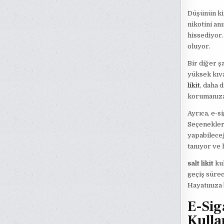
Düşünün ki,
nikotini an
hissediyor.
oluyor.
Bir diğer şa
yüksek kıva
likit
, daha 
korumanıza 
Ayrıca, e-si
Seçenekler 
yapabileceğ
tanıyor ve h
salt likit
kul
geçiş sürec
Hayatınıza 
E-Sig
Kulla