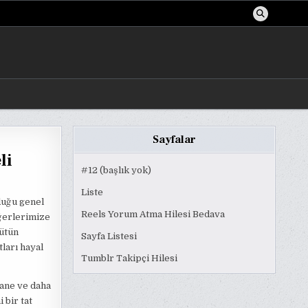
Sayfalar
li
#12 (başlık yok)
Liste
lduğu genel
Reels Yorum Atma Hilesi Bedava
iğerlerimize
tütün
Sayfa Listesi
ları hayal
Tumblr Takipçi Hilesi
nane ve daha
 bir tat