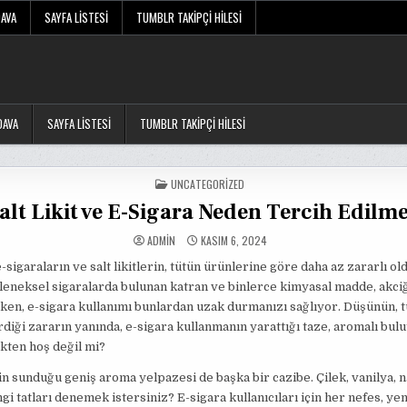
DAVA
SAYFA LISTESI
TUMBLR TAKIPÇI HILESI
DAVA
SAYFA LISTESI
TUMBLR TAKIPÇI HILESI
POSTED
UNCATEGORIZED
IN
alt Likit ve E-Sigara Neden Tercih Edilme
ADMIN
KASIM 6, 2024
e-sigaraların ve salt likitlerin, tütün ürünlerine göre daha az zararlı o
eleneksel sigaralarda bulunan katran ve binlerce kimyasal madde, akc
ken, e-sigara kullanımı bunlardan uzak durmanızı sağlıyor. Düşünün, 
diği zararın yanında, e-sigara kullanmanın yarattığı taze, aromalı bulut
kten hoş değil mi?
erin sunduğu geniş aroma yelpazesi de başka bir cazibe. Çilek, vanilya, 
gi tatları denemek istersiniz? E-sigara kullanıcıları için her nefes, yeni