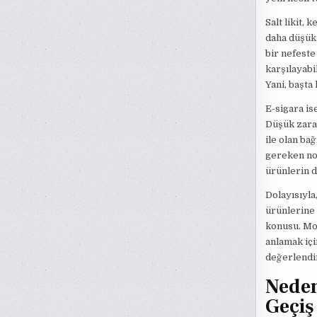
Salt likit, 
daha düşük 
bir nefeste
karşılayabi
Yani, başta
E-sigara is
Düşük zararl
ile olan ba
gereken nok
ürünlerin de
Dolayısıyla,
ürünlerine 
konusu. Mode
anlamak içi
değerlendi
Neden 
Geçiş