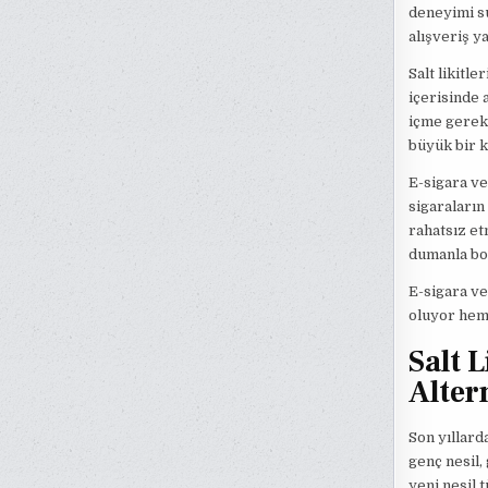
deneyimi su
alışveriş y
Salt likitle
içerisinde a
içme gerekl
büyük bir k
E-sigara ve
sigaraların
rahatsız e
dumanla bo
E-sigara ve
oluyor hem 
Salt 
Alter
Son yıllarda
genç nesil,
yeni nesil 