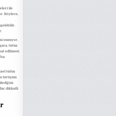
eleri ile
or. Böylece,
gelebilir.
r.
imi sunuyor.
igara, tütün
kkat edilmesi
 bu
ksel tütün
la tartışma
ilediğini
dar dikkatli
ir