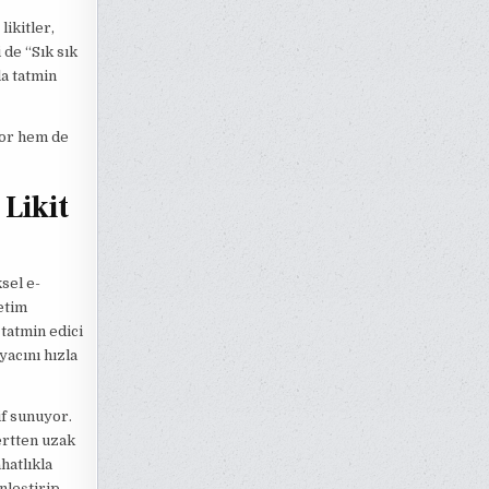
likitler,
 de “Sık sık
la tatmin
yor hem de
 Likit
sel e-
ketim
 tatmin edici
iyacını hızla
if sunuyor.
ertten uzak
hatlıkla
nleştirip,