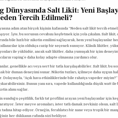
g Dünyasında Salt Likit: Yeni Başla
Neden Tercih Edilmeli?
asına adım atan birçok kişinin kafasında “Neden salt likit tercih etme
şıyor. İşte, bu sorunun cevabını keşfetmek için yola çıkalım. Salt likit,
rında bile hızlı bir nikotin emilimi sağlayarak, hem yeni başlayanlar h
ullanıcılar için oldukça cazip bir seçenek sunuyor. Klâsik likitler, yük
onları ile yüklüdür, ancak salt likitler, daha yumuşak bir içim deneyi
ıcıların vaping’e daha kolay adapte olmasına yardımcı olur.
nlar, genellikle acı veya sert bir tatla karşılaşabilirler. Salt likit, bu 
k bir duman deneyimi sunar. Nikotin tuzları, içilmeye daha uygun ha
ir. Dolayısıyla, “Açık hava etkinliklerinde bile rahatça vapeder miyim?
çıkarabilirsiniz. Bunun yanı sıra, vapede kullanıldığında düşük watt ile 
kotin alımı sağlar.
rin sunduğu çeşitlilik, farklı tat profilini arayan yeni başlayanlar için k
aratıyor. İster meyve aromaları, ister tatlı damak zevkiniz olsun, salt l
 tadına hitap ediyor. Örneğin, ferahlatıcı bir nane veya tropik bir mango
iğiniz her dükkanın rafında sizi bekliyor.