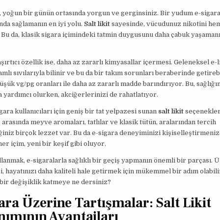
 yoğun bir günün ortasında yorgun ve gerginsiniz. Bir yudum e-sigara
ında sağlamanın en iyi yolu.
Salt likit
sayesinde, vücudunuz nikotini he
 Bu da, klasik sigara içimindeki tatmin duygusunu daha çabuk yaşaman
şırtıcı özellik ise, daha az zararlı kimyasallar içermesi. Geleneksel e-li
mlı sıvılarıyla bilinir ve bu da bir takım sorunları beraberinde getirebi
düşük vg/pg oranları ile daha az zararlı madde barındırıyor. Bu, sağlığın
yardımcı olurken, akciğerlerinizi de rahatlatıyor.
gara kullanıcıları için geniş bir tat yelpazesi sunan
salt likit
seçenekler
arasında meyve aromaları, tatlılar ve klasik tütün, aralarından tercih
iniz birçok lezzet var. Bu da e-sigara deneyiminizi kişiselleştirmeni
er içim, yeni bir keşif gibi oluyor.
lanmak, e-sigaralarla sağlıklı bir geçiş yapmanın önemli bir parçası. Ü
i, hayatınızı daha kaliteli hale getirmek için mükemmel bir adım olabili
bir değişiklik katmeye ne dersiniz?
ara Üzerine Tartışmalar: Salt Likit
nımının Avantajları