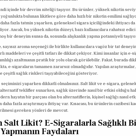
kendi içinde bir devrim niteliği taşıyor. Bu ürünler, yüksek nikotin seviy
yoğunlukta bulunan likitlere göre daha hızlı bir nikotin emilimi sağlıy
 daha fazla tatmin yaşarken, geleneksel sigara içiciliğindeki ihtiyacı da
liyor. Ancak, bu yüksek nikotin düzeyi, bazı kullanıcılara rahatsız edici 
 hoş bir deneyim sunsa da, sonunda alışkanlık yapma potansiyeli taşıyo
e, sayısız aroma seçeneği ile birlikte kullanıcılara vagöz bir tat deney
ı maddeleri ve çeşitli tatları ile dikkat çekiyor. Kimi insanlar için e-s
ğımlılığı azaltmanın pratik bir yolu olarak görülebilir. Fakat, burada di
ta, e-sigaraların tamamen zararsız olmadığıdır. Yapılan araştırmalar,
 çeşitli sağlık riskleri taşıyabileceğini gösteriyor.
 seçiminizi yaparken dikkatli olmalısınız. Salt likit ve e-sigara, gelene
alternatif teklifler sunarken, sağlık üzerinde nasıl bir etkisi olduğu ha
rn hayatın bir parçası olan bu alternatiflerin, kişisel sağlığı nasıl etk
n daha fazla araştırmaya ihtiyaç var. Kısacası, bu ürünlerin cazibesi ka
rilmesi gereken yönleri de mevcut.
Salt Likit? E-Sigaralarla Sağlıklı B
 Yapmanın Faydaları