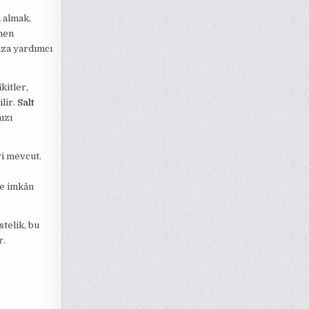
 almak,
men
ıza yardımcı
kitler,
lir.
Salt
ızı
i mevcut.
ze imkân
stelik, bu
r.