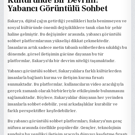
Kültüründe Bir Devrim:
Yabancı Görüntülü Sohbet
Sakarya, dijital çağın getirdiği yenilikleri hızla benimseyen ve
sosyal kültüründe önemli değişikliklere tanık olan bir şehir
haline gelmiştir. Bu değişimler arasında, yabancı görüntülü
sohbet platformlarının yükselişi dikkat çekmektedir.
İnsanların artık sadece metin tabanlı sohbetlerden sıkıldığı bu
dönemde, görsel iletişimin gücüne dayanan bu tür
platformlar, Sakarya'da bir devrim niteliği taşımaktadır.
Yabancı görüntülü sohbet, Sakaryalılara farklı kültürlerden
insanlarla bağlantı kurma ve iletişim kurma fırsatı
sunmaktadır. Bu platformlar, kullanıcıların video aracılığıyla
gerçek zamanlı olarak birbirleriyle etkileşimde bulunmasını
sağlamaktadır. Böylece, Sakaryalılar dünyanın her yerinden
insanlarla sohbet edebilir, yeni arkadaşlıklar kurabilir ve
farklı perspektifler keşfedebilirler.
Bu yabancı görüntülü sohbet platformları, Sakarya'nın genç
nüfusu arasında özellikle popülerdir. Gençler, teknolojinin
sunduğu bu yenilikçi iletişim aracıyla dünyayı keşfetme fırsatı