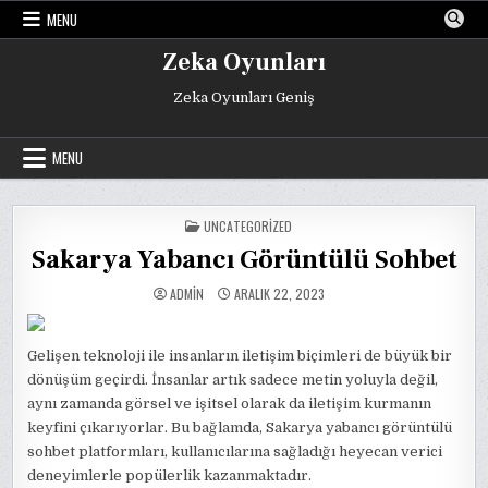
Skip
MENU
to
content
Zeka Oyunları
Zeka Oyunları Geniş
MENU
POSTED
UNCATEGORIZED
IN
Sakarya Yabancı Görüntülü Sohbet
ADMIN
ARALIK 22, 2023
Gelişen teknoloji ile insanların iletişim biçimleri de büyük bir
dönüşüm geçirdi. İnsanlar artık sadece metin yoluyla değil,
aynı zamanda görsel ve işitsel olarak da iletişim kurmanın
keyfini çıkarıyorlar. Bu bağlamda, Sakarya yabancı görüntülü
sohbet platformları, kullanıcılarına sağladığı heyecan verici
deneyimlerle popülerlik kazanmaktadır.