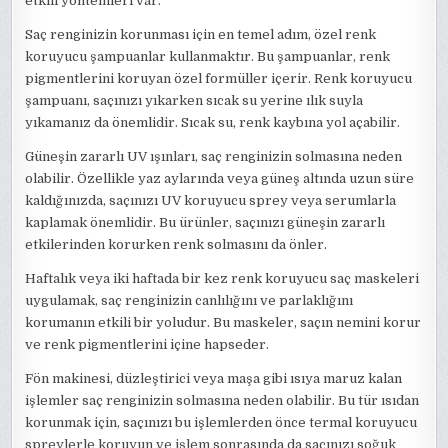
etkili yöntemleri var.
Saç renginizin korunması için en temel adım, özel renk
koruyucu şampuanlar kullanmaktır. Bu şampuanlar, renk
pigmentlerini koruyan özel formüller içerir. Renk koruyucu
şampuanı, saçınızı yıkarken sıcak su yerine ılık suyla
yıkamanız da önemlidir. Sıcak su, renk kaybına yol açabilir.
Güneşin zararlı UV ışınları, saç renginizin solmasına neden
olabilir. Özellikle yaz aylarında veya güneş altında uzun süre
kaldığınızda, saçınızı UV koruyucu sprey veya serumlarla
kaplamak önemlidir. Bu ürünler, saçınızı güneşin zararlı
etkilerinden korurken renk solmasını da önler.
Haftalık veya iki haftada bir kez renk koruyucu saç maskeleri
uygulamak, saç renginizin canlılığını ve parlaklığını
korumanın etkili bir yoludur. Bu maskeler, saçın nemini korur
ve renk pigmentlerini içine hapseder.
Fön makinesi, düzleştirici veya maşa gibi ısıya maruz kalan
işlemler saç renginizin solmasına neden olabilir. Bu tür ısıdan
korunmak için, saçınızı bu işlemlerden önce termal koruyucu
spreylerle koruyun ve işlem sonrasında da saçınızı soğuk