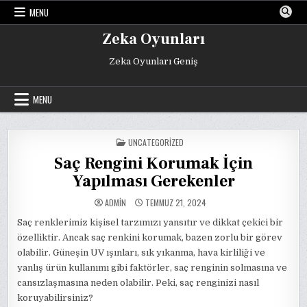
Skip
MENU
to
content
Zeka Oyunları
Zeka Oyunları Geniş
MENU
POSTED
UNCATEGORIZED
IN
Saç Rengini Korumak İçin
Yapılması Gerekenler
ADMIN
TEMMUZ 21, 2024
Saç renklerimiz kişisel tarzımızı yansıtır ve dikkat çekici bir
özelliktir. Ancak saç renkini korumak, bazen zorlu bir görev
olabilir. Güneşin UV ışınları, sık yıkanma, hava kirliliği ve
yanlış ürün kullanımı gibi faktörler, saç renginin solmasına ve
cansızlaşmasına neden olabilir. Peki, saç renginizi nasıl
koruyabilirsiniz?