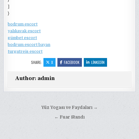
]
}
bodrum escort
yalıkavak escort
gümbet escort
bodrum escort bayan
turgutreis escort
SHARE:
X
FACEBOOK
LINKEDIN
Author:
admin
Yazı
Yüz Yogası ve Faydaları →
gezinmesi
← Fuar Standı