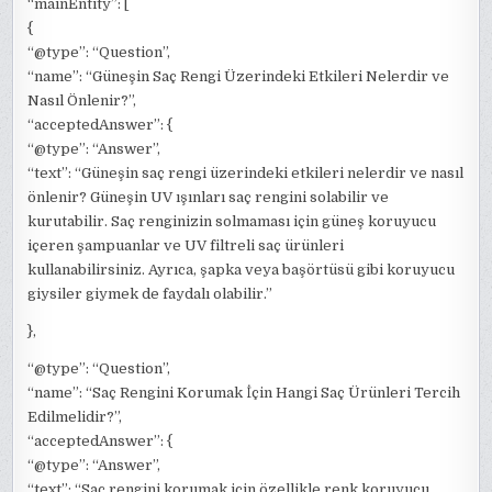
“mainEntity”: [
{
“@type”: “Question”,
“name”: “Güneşin Saç Rengi Üzerindeki Etkileri Nelerdir ve
Nasıl Önlenir?”,
“acceptedAnswer”: {
“@type”: “Answer”,
“text”: “Güneşin saç rengi üzerindeki etkileri nelerdir ve nasıl
önlenir? Güneşin UV ışınları saç rengini solabilir ve
kurutabilir. Saç renginizin solmaması için güneş koruyucu
içeren şampuanlar ve UV filtreli saç ürünleri
kullanabilirsiniz. Ayrıca, şapka veya başörtüsü gibi koruyucu
giysiler giymek de faydalı olabilir.”
},
“@type”: “Question”,
“name”: “Saç Rengini Korumak İçin Hangi Saç Ürünleri Tercih
Edilmelidir?”,
“acceptedAnswer”: {
“@type”: “Answer”,
“text”: “Saç rengini korumak için özellikle renk koruyucu