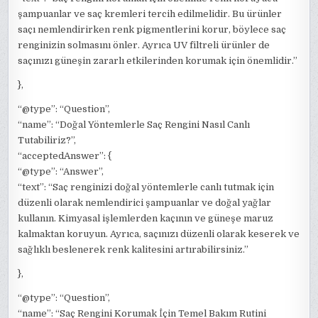
şampuanlar ve saç kremleri tercih edilmelidir. Bu ürünler
saçı nemlendirirken renk pigmentlerini korur, böylece saç
renginizin solmasını önler. Ayrıca UV filtreli ürünler de
saçınızı güneşin zararlı etkilerinden korumak için önemlidir.”
},
“@type”: “Question”,
“name”: “Doğal Yöntemlerle Saç Rengini Nasıl Canlı
Tutabiliriz?”,
“acceptedAnswer”: {
“@type”: “Answer”,
“text”: “Saç renginizi doğal yöntemlerle canlı tutmak için
düzenli olarak nemlendirici şampuanlar ve doğal yağlar
kullanın. Kimyasal işlemlerden kaçının ve güneşe maruz
kalmaktan koruyun. Ayrıca, saçınızı düzenli olarak keserek ve
sağlıklı beslenerek renk kalitesini artırabilirsiniz.”
},
“@type”: “Question”,
“name”: “Saç Rengini Korumak İçin Temel Bakım Rutini