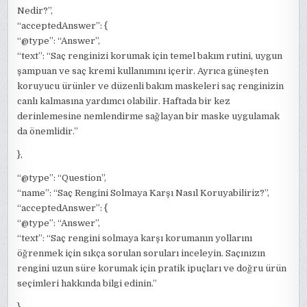
Nedir?”,
“acceptedAnswer”: {
“@type”: “Answer”,
“text”: “Saç renginizi korumak için temel bakım rutini, uygun
şampuan ve saç kremi kullanımını içerir. Ayrıca güneşten
koruyucu ürünler ve düzenli bakım maskeleri saç renginizin
canlı kalmasına yardımcı olabilir. Haftada bir kez
derinlemesine nemlendirme sağlayan bir maske uygulamak
da önemlidir.”
},
“@type”: “Question”,
“name”: “Saç Rengini Solmaya Karşı Nasıl Koruyabiliriz?”,
“acceptedAnswer”: {
“@type”: “Answer”,
“text”: “Saç rengini solmaya karşı korumanın yollarını
öğrenmek için sıkça sorulan soruları inceleyin. Saçınızın
rengini uzun süre korumak için pratik ipuçları ve doğru ürün
seçimleri hakkında bilgi edinin.”
}