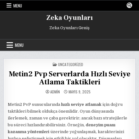
Skip
MENU
to
content
Zeka Oyunları
Zeka Oyunları Geniş
MENU
POSTED
UNCATEGORIZED
IN
Metin2 Pvp Serverlarda Hızlı Seviye
Atlama Taktikleri
ADMIN
MAYIS 9, 2025
Metin2 PvP sunucularında
hızlı seviye atlamak
için doğru
taktikleri bilmek oldukça önemlidir. Oyun dünyasında
ilerlemek, zaman ve çaba gerektirir; ancak bazı stratejilerle
bu süreci hızlandırabilirsiniz. Örneğin,
deneyim puanı
kazanma yöntemleri
üzerinde yoğunlaşmak, karakterinizi
hızlıca geliştirmek için etkili bir yol olacaktır. Düşmanları