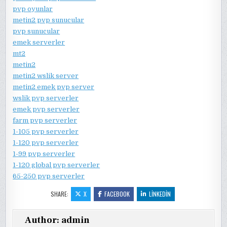
pvp oyunlar
metin2 pvp sunucular
pvp sunucular
emek serverler
mt2
metin2
metin2 wslik server
metin2 emek pvp server
wslik pvp serverler
emek pvp serverler
farm pvp serverler
1-105 pvp serverler
1-120 pvp serverler
1-99 pvp serverler
1-120 global pvp serverler
65-250 pvp serverler
SHARE:
X
FACEBOOK
LINKEDIN
Author:
admin