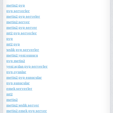
metin2 pvp
pvp serverler
metin2 pvp serveler
metin2 server
metin2 pvp server
mt2 pvp serverler
pvp
mt2 pvp
wslik pvp serverler
metin2 yeni sunucu
pvp metin2
yeni açılan pvp serverler
pvp oyunlar
metin2 pvp sunucular
pvp sunucular
emek serverler
mt2
metin2
metin2 wslik server
metin2 emek pvp server