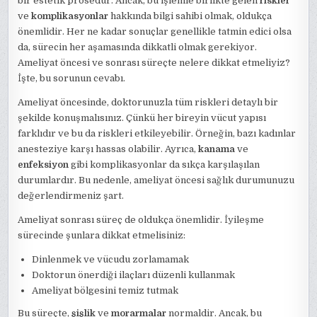
bir estetik prosedür. Ancak, bu işlemle birlikte gelen
riskler
ve
komplikasyonlar
hakkında bilgi sahibi olmak, oldukça
önemlidir. Her ne kadar sonuçlar genellikle tatmin edici olsa
da, sürecin her aşamasında dikkatli olmak gerekiyor.
Ameliyat öncesi ve sonrası süreçte nelere dikkat etmeliyiz?
İşte, bu sorunun cevabı.
Ameliyat öncesinde, doktorunuzla tüm riskleri detaylı bir
şekilde konuşmalısınız. Çünkü her bireyin vücut yapısı
farklıdır ve bu da riskleri etkileyebilir. Örneğin, bazı kadınlar
anesteziye karşı hassas olabilir. Ayrıca,
kanama
ve
enfeksiyon
gibi komplikasyonlar da sıkça karşılaşılan
durumlardır. Bu nedenle, ameliyat öncesi sağlık durumunuzu
değerlendirmeniz şart.
Ameliyat sonrası süreç de oldukça önemlidir. İyileşme
sürecinde şunlara dikkat etmelisiniz:
Dinlenmek ve vücudu zorlamamak
Doktorun önerdiği ilaçları düzenli kullanmak
Ameliyat bölgesini temiz tutmak
Bu süreçte,
şişlik
ve
morarmalar
normaldir. Ancak, bu