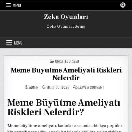
Skip
MENU
to
content
Zeka Oyunları
Zeka Oyunları Geniş
MENU
POSTED
UNCATEGORIZED
IN
Meme Buyutme Ameliyati Riskleri
Nelerdir
ON
ADMIN
MART 30, 2026
LEAVE A COMMENT
MEME
BUYUTME
AMELIYATI
Meme Büyütme Ameliyatı
RISKLERI
NELERDIR
Riskleri Nelerdir?
Meme büyütme ameliyatı
, kadınlar arasında oldukça popüler