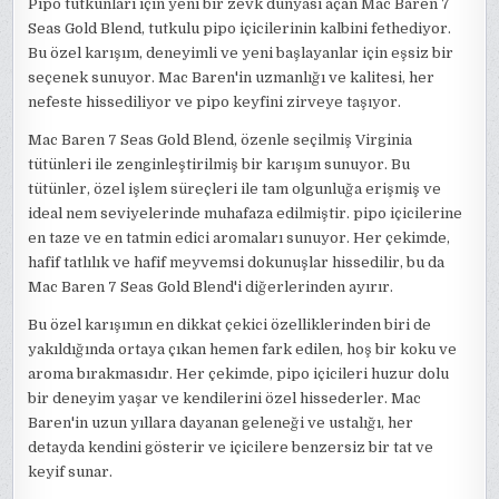
Pipo tutkunları için yeni bir zevk dünyası açan Mac Baren 7
Seas Gold Blend, tutkulu pipo içicilerinin kalbini fethediyor.
Bu özel karışım, deneyimli ve yeni başlayanlar için eşsiz bir
seçenek sunuyor. Mac Baren'in uzmanlığı ve kalitesi, her
nefeste hissediliyor ve pipo keyfini zirveye taşıyor.
Mac Baren 7 Seas Gold Blend, özenle seçilmiş Virginia
tütünleri ile zenginleştirilmiş bir karışım sunuyor. Bu
tütünler, özel işlem süreçleri ile tam olgunluğa erişmiş ve
ideal nem seviyelerinde muhafaza edilmiştir. pipo içicilerine
en taze ve en tatmin edici aromaları sunuyor. Her çekimde,
hafif tatlılık ve hafif meyvemsi dokunuşlar hissedilir, bu da
Mac Baren 7 Seas Gold Blend'i diğerlerinden ayırır.
Bu özel karışımın en dikkat çekici özelliklerinden biri de
yakıldığında ortaya çıkan hemen fark edilen, hoş bir koku ve
aroma bırakmasıdır. Her çekimde, pipo içicileri huzur dolu
bir deneyim yaşar ve kendilerini özel hissederler. Mac
Baren'in uzun yıllara dayanan geleneği ve ustalığı, her
detayda kendini gösterir ve içicilere benzersiz bir tat ve
keyif sunar.