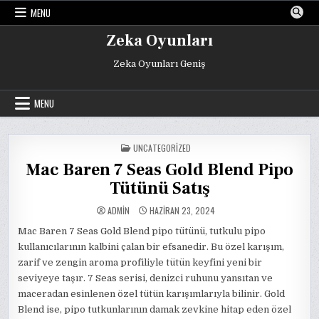
Skip
MENU
to
content
Zeka Oyunları
Zeka Oyunları Geniş
MENU
POSTED
UNCATEGORIZED
IN
Mac Baren 7 Seas Gold Blend Pipo
Tütünü Satış
ADMIN
HAZIRAN 23, 2024
Mac Baren 7 Seas Gold Blend pipo tütünü, tutkulu pipo
kullanıcılarının kalbini çalan bir efsanedir. Bu özel karışım,
zarif ve zengin aroma profiliyle tütün keyfini yeni bir
seviyeye taşır. 7 Seas serisi, denizci ruhunu yansıtan ve
maceradan esinlenen özel tütün karışımlarıyla bilinir. Gold
Blend ise, pipo tutkunlarının damak zevkine hitap eden özel