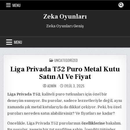
Skip
MENU
to
content
Zeka Oyunları
Zeka Oyunları Geniş
MENU
POSTED
UNCATEGORIZED
IN
Liga Privada T52 Puro Metal Kutu
Satın Al Ve Fiyat
ADMIN
EYLÜL 3, 2025
Liga Privada T52
, kaliteli puro tutkunları için özel bir
deneyim sunuyor. Bu purolar, sadece lezzetleriyle değil, aynı
zamanda şık metal kutularıyla da dikkat çekiyor. Peki, bu özel
puroları nereden satın alabilirsiniz? Ve fiyatları ne kadar?
Öncelikle, Liga Privada T52 purolarının
özelliklerine
bakalım.
Bu purolar, zengin bir tat profiline sahip. İçerdiği tütünler,