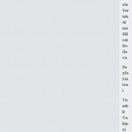
els
Yor
um
At
ma
Hil
esi
Be
da
va
Sa
yfa
Lis
tes
i
Tu
mb
lr
Ta
kip
çi