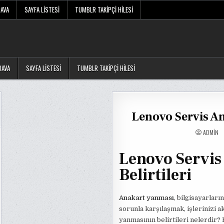
DAVA
SAYFA LISTESI
TUMBLR TAKIPÇI HILESI
DAVA
SAYFA LISTESI
TUMBLR TAKIPÇI HILESI
Lenovo Servis An
ADMIN
Lenovo Servi
Belirtileri
Anakart yanması
, bilgisayarları
sorunla karşılaşmak, işlerinizi ak
yanmasının belirtileri nelerdir?