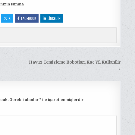
ınızın
ısınma
:
X
FACEBOOK
LINKEDIN
Havuz Temizleme Robotlari Kac Yil Kullanilir
→
cak.
Gerekli alanlar
*
ile işaretlenmişlerdir