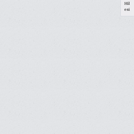
Hil
esi