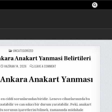
POSTED
UNCATEGORIZED
IN
kara Anakart Yanmasi Belirtileri
ON
HAZIRAN 14, 2026
LEAVE A COMMENT
LENOVO
SERVIS
ANKARA
s Ankara Anakart Yanması
ANAKART
YANMASI
BELIRTILERI
n en ciddi sorunlarından biridir. Lenovo cihazlarınızda bu
satabilir ve can sıkıcı bir durum yaratabilir. Peki, anakart
 Bu sorunun işaretlerini bilmek, zamanında müdahale