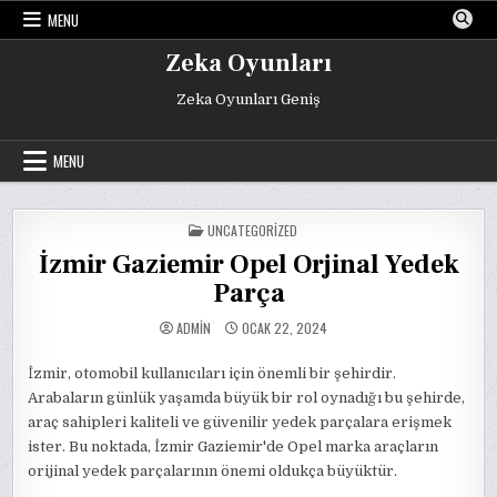
Skip
MENU
to
content
Zeka Oyunları
Zeka Oyunları Geniş
MENU
POSTED
UNCATEGORIZED
IN
İzmir Gaziemir Opel Orjinal Yedek
Parça
ADMIN
OCAK 22, 2024
İzmir, otomobil kullanıcıları için önemli bir şehirdir.
Arabaların günlük yaşamda büyük bir rol oynadığı bu şehirde,
araç sahipleri kaliteli ve güvenilir yedek parçalara erişmek
ister. Bu noktada, İzmir Gaziemir'de Opel marka araçların
orijinal yedek parçalarının önemi oldukça büyüktür.