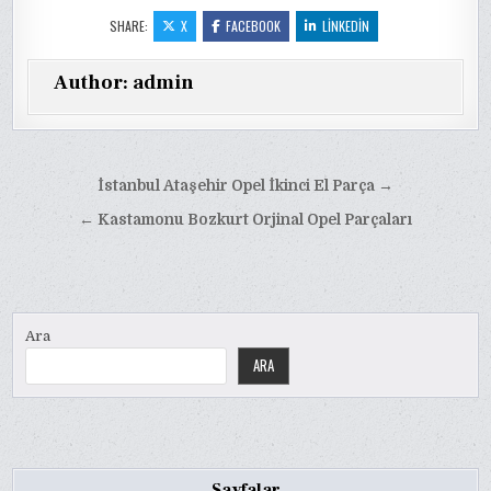
SHARE:
X
FACEBOOK
LINKEDIN
Author:
admin
Yazı
İstanbul Ataşehir Opel İkinci El Parça →
gezinmesi
← Kastamonu Bozkurt Orjinal Opel Parçaları
Ara
ARA
Sayfalar