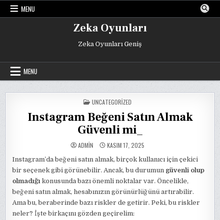
Skip
MENU
to
content
Zeka Oyunları
Zeka Oyunları Geniş
MENU
POSTED
UNCATEGORIZED
IN
Instagram Beğeni Satın Almak
Güvenli mi_
ADMIN
KASIM 17, 2025
Instagram’da beğeni satın almak, birçok kullanıcı için çekici
bir seçenek gibi görünebilir. Ancak, bu durumun
güvenli olup
olmadığı
konusunda bazı önemli noktalar var. Öncelikle,
beğeni satın almak, hesabınızın görünürlüğünü artırabilir.
Ama bu, beraberinde bazı riskler de getirir. Peki, bu riskler
neler? İşte birkaçını gözden geçirelim: