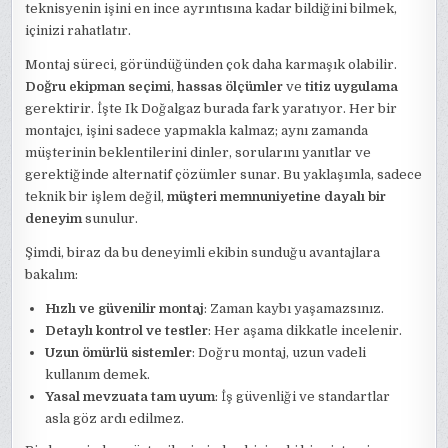
teknisyenin işini en ince ayrıntısına kadar bildiğini bilmek,
içinizi rahatlatır.
Montaj süreci, göründüğünden çok daha karmaşık olabilir.
Doğru ekipman seçimi
,
hassas ölçümler
ve
titiz uygulama
gerektirir. İşte Ik Doğalgaz burada fark yaratıyor. Her bir
montajcı, işini sadece yapmakla kalmaz; aynı zamanda
müşterinin beklentilerini dinler, sorularını yanıtlar ve
gerektiğinde alternatif çözümler sunar. Bu yaklaşımla, sadece
teknik bir işlem değil,
müşteri memnuniyetine dayalı bir
deneyim
sunulur.
Şimdi, biraz da bu deneyimli ekibin sunduğu avantajlara
bakalım:
Hızlı ve güvenilir montaj
: Zaman kaybı yaşamazsınız.
Detaylı kontrol ve testler
: Her aşama dikkatle incelenir.
Uzun ömürlü sistemler
: Doğru montaj, uzun vadeli
kullanım demek.
Yasal mevzuata tam uyum
: İş güvenliği ve standartlar
asla göz ardı edilmez.