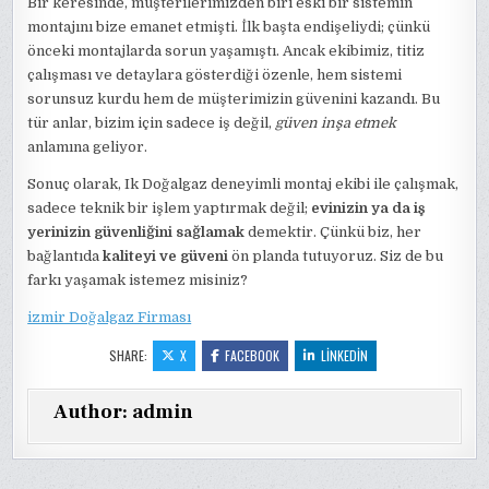
Bir keresinde, müşterilerimizden biri eski bir sistemin
montajını bize emanet etmişti. İlk başta endişeliydi; çünkü
önceki montajlarda sorun yaşamıştı. Ancak ekibimiz, titiz
çalışması ve detaylara gösterdiği özenle, hem sistemi
sorunsuz kurdu hem de müşterimizin güvenini kazandı. Bu
tür anlar, bizim için sadece iş değil,
güven inşa etmek
anlamına geliyor.
Sonuç olarak, Ik Doğalgaz deneyimli montaj ekibi ile çalışmak,
sadece teknik bir işlem yaptırmak değil;
evinizin ya da iş
yerinizin güvenliğini sağlamak
demektir. Çünkü biz, her
bağlantıda
kaliteyi ve güveni
ön planda tutuyoruz. Siz de bu
farkı yaşamak istemez misiniz?
izmir Doğalgaz Firması
SHARE:
X
FACEBOOK
LINKEDIN
Author:
admin