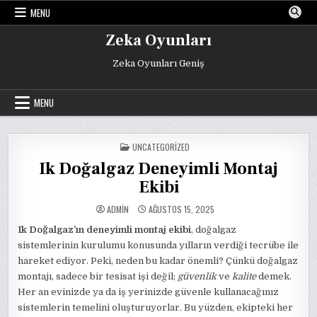
Skip
MENU
to
content
Zeka Oyunları
Zeka Oyunları Geniş
MENU
POSTED
UNCATEGORIZED
IN
Ik Doğalgaz Deneyimli Montaj
Ekibi
ADMIN
AĞUSTOS 15, 2025
Ik Doğalgaz’ın deneyimli montaj ekibi
, doğalgaz
sistemlerinin kurulumu konusunda yılların verdiği tecrübe ile
hareket ediyor. Peki, neden bu kadar önemli? Çünkü doğalgaz
montajı, sadece bir tesisat işi değil;
güvenlik
ve
kalite
demek.
Her an evinizde ya da iş yerinizde güvenle kullanacağınız
sistemlerin temelini oluşturuyorlar. Bu yüzden, ekipteki her