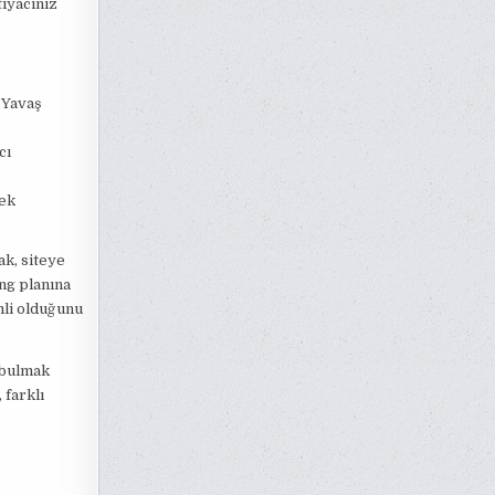
tiyacınız
 Yavaş
cı
tek
ak, siteye
ing planına
mli olduğunu
 bulmak
farklı