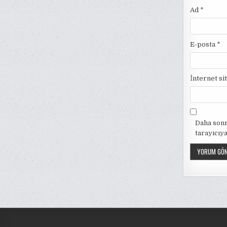
Ad
*
E-posta
*
İnternet si
Daha sonr
tarayıcıya