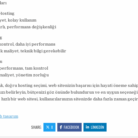
ları
 Hosting
et, kolay kullanım
rlı, performans değişkenliği
g
kontrol, daha iyi performans
 maliyet, teknik bilgi gerekebilir
u
performans, tam kontrol
maliyet, yönetim zorluğu
k, doğru hosting seçimi, web sitenizin başarısı için hayati öneme sahip
nızı belirleyin, bütçenizi göz önünde bulundurun ve en uygun seçeneği
hızlı bir web sitesi, kullanıcılarınızın sitenizde daha fazla zaman geçi
b tasarım
SHARE:
X
FACEBOOK
LINKEDIN