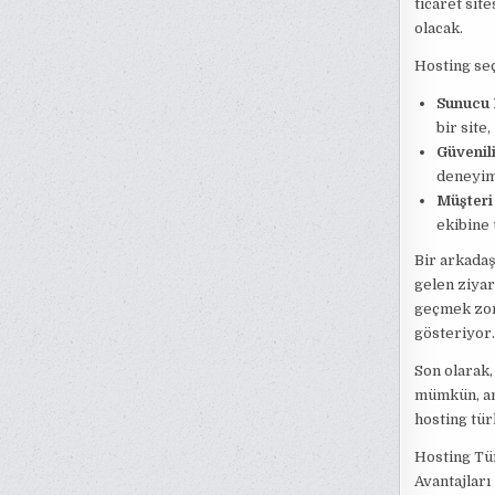
ticaret site
olacak.
Hosting se
Sunucu 
bir site
Güvenili
deneyim
Müşteri
ekibine 
Bir arkadaşı
gelen ziyar
geçmek zor
gösteriyor.
Son olarak,
mümkün, an
hosting tür
Hosting Tü
Avantajları