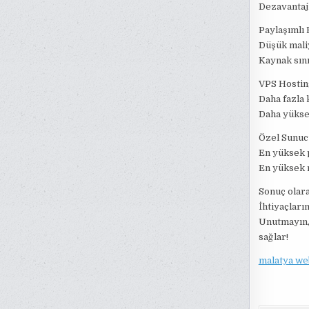
Dezavantaj
Paylaşımlı
Düşük maliy
Kaynak sını
VPS Hostin
Daha fazla 
Daha yüksek
Özel Sunuc
En yüksek 
En yüksek 
Sonuç olara
İhtiyaçları
Unutmayın, 
sağlar!
malatya we