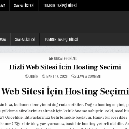
DAVA
SAYFA LISTESI
TUMBLR TAKIPÇI HILESI
DAVA
SAYFA LISTESI
TUMBLR TAKIPÇI HILESI
POSTED
UNCATEGORIZED
IN
Hizli Web Sitesi İcin Hosting Secimi
ON
ADMIN
MART 17, 2026
LEAVE A COMMENT
HIZLI
WEB
SITESI
 Web Sitesi İçin Hosting Seçimi
İCIN
HOSTING
SECIMI
in hızı
, kullanıcı deneyimini doğrudan etkiler. Doğru hosting seçimi,
 yükleme sürelerini azaltmak için kritik öneme sahiptir. Peki, nasıl bi
z? Öncelikle, ihtiyaçlarınızı belirlemekle başlayın. Hangi tür içerikler
ksınız? Eğer bir blog yazıyorsanız, basit bir hosting yeterli olabilir. A