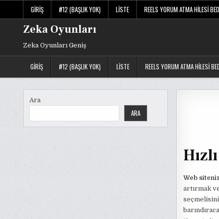
Skip
GIRIŞ
#12 (BAŞLIK YOK)
LISTE
REELS YORUM ATMA HILESI BE
to
content
Zeka Oyunları
Zeka Oyunları Geniş
GIRIŞ
#12 (BAŞLIK YOK)
LISTE
REELS YORUM ATMA HILESI BE
Ara
ARA
Hızlı
Web siteniz
artırmak ve
seçmelisini
barındıraca