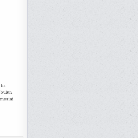
tir.
 bulun.
rmesini