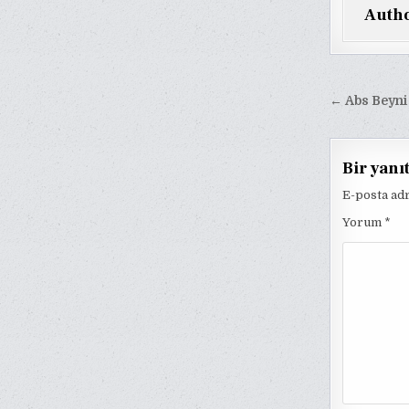
Auth
Yazı
← Abs Beyni 
gezinm
Bir yanı
E-posta ad
Yorum
*