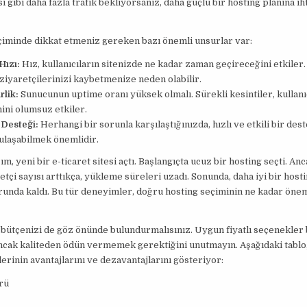
si gibi daha fazla trafik bekliyorsanız, daha güçlü bir hosting planına ih
çiminde dikkat etmeniz gereken bazı önemli unsurlar var:
Hızı:
Hız, kullanıcıların sitenizde ne kadar zaman geçireceğini etkiler.
, ziyaretçilerinizi kaybetmenize neden olabilir.
rlik:
Sunucunun uptime oranı yüksek olmalı. Sürekli kesintiler, kullanı
ini olumsuz etkiler.
 Desteği:
Herhangi bir sorunla karşılaştığınızda, hızlı ve etkili bir des
ulaşabilmek önemlidir.
m, yeni bir e-ticaret sitesi açtı. Başlangıçta ucuz bir hosting seçti. Anc
etçi sayısı arttıkça, yükleme süreleri uzadı. Sonunda, daha iyi bir host
unda kaldı. Bu tür deneyimler, doğru hosting seçiminin ne kadar öne
 bütçenizi de göz önünde bulundurmalısınız. Uygun fiyatlı seçenekler
cak kaliteden ödün vermemek gerektiğini unutmayın. Aşağıdaki tablo, 
lerinin avantajlarını ve dezavantajlarını gösteriyor:
rü