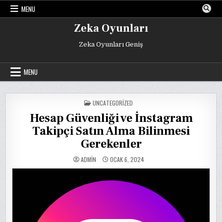
Skip
MENU
to
content
Zeka Oyunları
Zeka Oyunları Geniş
MENU
POSTED
UNCATEGORIZED
IN
Hesap Güvenliği ve İnstagram
Takipçi Satın Alma Bilinmesi
Gerekenler
ADMIN
OCAK 6, 2024