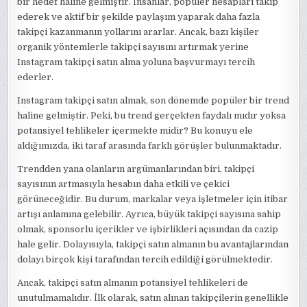
bir hedef haline gelmiştir. İnsanlar, popüler hesapları takip
ederek ve aktif bir şekilde paylaşım yaparak daha fazla
takipçi kazanmanın yollarını ararlar. Ancak, bazı kişiler
organik yöntemlerle takipçi sayısını artırmak yerine
Instagram takipçi satın alma yoluna başvurmayı tercih
ederler.
Instagram takipçi satın almak, son dönemde popüler bir trend
haline gelmiştir. Peki, bu trend gerçekten faydalı mıdır yoksa
potansiyel tehlikeler içermekte midir? Bu konuyu ele
aldığımızda, iki taraf arasında farklı görüşler bulunmaktadır.
Trendden yana olanların argümanlarından biri, takipçi
sayısının artmasıyla hesabın daha etkili ve çekici
görüneceğidir. Bu durum, markalar veya işletmeler için itibar
artışı anlamına gelebilir. Ayrıca, büyük takipçi sayısına sahip
olmak, sponsorlu içerikler ve işbirlikleri açısından da cazip
hale gelir. Dolayısıyla, takipçi satın almanın bu avantajlarından
dolayı birçok kişi tarafından tercih edildiği görülmektedir.
Ancak, takipçi satın almanın potansiyel tehlikeleri de
unutulmamalıdır. İlk olarak, satın alınan takipçilerin genellikle