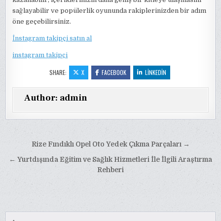
sağlayabilir ve popülerlik oyununda rakiplerinizden bir adım
öne geçebilirsiniz.
İnstagram takipçi satın al
instagram takipçi
SHARE:
X
FACEBOOK
LINKEDIN
Author:
admin
Yazı
Rize Fındıklı Opel Oto Yedek Çıkma Parçaları →
gezinmesi
← Yurtdışında Eğitim ve Sağlık Hizmetleri İle İlgili Araştırma
Rehberi