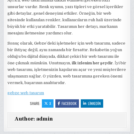
Ayrıca, web tasarımında dikkat edilmesi gereken bazı
unsurlar vardır. Renk uyumu, yazı tipleri ve görsel içerikler
gibi detaylar, genel deneyimi etkiler. Örneğin, bir web
sitesinde kullanılan renkler, kullanıcıların ruh hali üzerinde
büyük bir etki yaratabilir. Tasarımın her detayı, markanın
mesajını iletmesine yardımcı olur.
Sonuç olarak, Gebze’deki işletmeler için web tasarımı, sadece
bir ihtiyaç değil, aynı zamanda bir fırsattır. Rekabetin yoğun
olduğu bu dijital dünyada, dikkat çekici bir web tasarımı ile
öne çıkmak mümkün. Unutmayın,
ilk izlenim her şeydir
. İyi bir
web tasarımı, işletmenizin kapılarını açar ve yeni müşterilere
ulaşmanızı sağlar. O yüzden, web tasarımına gereken önemi
vermek, başarının anahtarıdır.
gebze web tasarım
SHARE:
X
FACEBOOK
LINKEDIN
Author:
admin