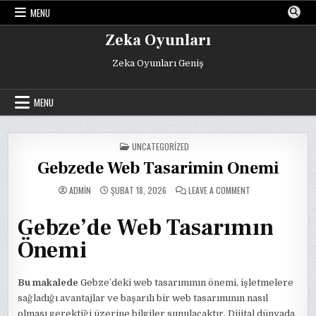
Skip
MENU
to
content
Zeka Oyunları
Zeka Oyunları Geniş
MENU
POSTED
UNCATEGORIZED
IN
Gebzede Web Tasarimin Onemi
ON
ADMIN
ŞUBAT 18, 2026
LEAVE A COMMENT
GEBZEDE
WEB
TASARIMIN
Gebze’de Web Tasarımın
ONEMI
Önemi
Bu makalede
Gebze’deki web tasarımının önemi, işletmelere
sağladığı avantajlar ve başarılı bir web tasarımının nasıl
olması gerektiği üzerine bilgiler sunulacaktır. Dijital dünyada