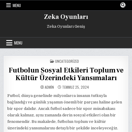
Skip
MENU
to
content
Zeka Oyunları
Zeka Oyunları Geniş
MENU
POSTED
UNCATEGORIZED
IN
Futbolun Sosyal Etkileri Toplum ve
Kültür Üzerindeki Yansımaları
ADMIN
TEMMUZ 25, 2024
Futbol, dünya genelinde milyonlarca insanın tutkuyla
bağlandığı ve günlük yaşamın önemli bir parçası haline gelen
bir spor dalıdır. Ancak futbol sadece bir spor müsabakası
olarak kalmaz, aynı zamanda derin sosyal etkileri olan bir
fenomendir. Bu makalede, futbolun toplum ve kültür
üzerindeki yansımalarını detaylı bir şekilde inceleyeceğiz.