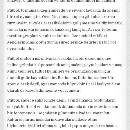
anlayışı, o ülkenin sosyal ve kültürel dinamiklerini yansıtır.
Futbol, toplumsal değişimlerde ve siyasi olaylarda da önemli
bir rol oynamıştır. Örneğin, dünya kupası gibi uluslararası
turnuvalar, ülkeler arası ilişkilerin gelişmesine ve diplomatik
temasların kurulmasına olanak sağlamıştır. Ayrıca, futbolun
taraftar grupları ve ultras kültürü üzerindeki etkileri,
gençlerin kimlik oluşturma süreçlerinde belirleyici bir rol
oynamaktadır.
Futbol endüstrisi, milyarlarca dolarlık bir ekonomik güç
haline gelmiştir. Sponsorluk anlaşmaları, yayın hakları ve maç
günü gelirleri, futbol kulüpleri ve organizasyonları için
önemli gelir kaynaklarıdır. Bu durum, futbolun sadece bir
spor olarak değil, aynı zamanda büyük bir ticari faaliyet alanı
olarak da kabul edilmesine yol açmıştır.
Futbol, sadece saha içinde değil, aynı zamanda toplumların
sosyal, kültürel ve ekonomik dokusunda derin izler bırakan
bir fenomendir. Geçmişten günümüze kadar uzanan bu
kültürel miras, insanların duygularını ifade etme
biçimlerinden biri olmuş ve global çapta milyonlarca insanı