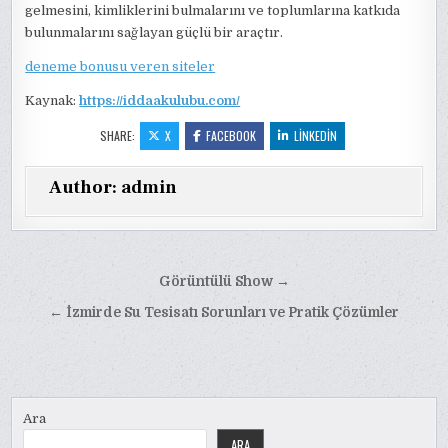
gelmesini, kimliklerini bulmalarını ve toplumlarına katkıda
bulunmalarını sağlayan güçlü bir araçtır.
deneme bonusu veren siteler
Kaynak:
https://iddaakulubu.com/
SHARE:
X
FACEBOOK
LINKEDIN
Author:
admin
Yazı
Görüntülü Show →
gezinmesi
← İzmirde Su Tesisatı Sorunları ve Pratik Çözümler
Ara
ARA