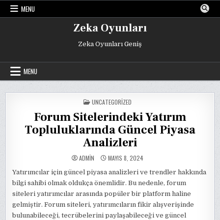
Skip
MENU
to
content
Zeka Oyunları
Zeka Oyunları Geniş
MENU
POSTED
UNCATEGORIZED
IN
Forum Sitelerindeki Yatırım
Topluluklarında Güncel Piyasa
Analizleri
ADMIN
MAYIS 8, 2024
Yatırımcılar için güncel piyasa analizleri ve trendler hakkında
bilgi sahibi olmak oldukça önemlidir. Bu nedenle, forum
siteleri yatırımcılar arasında popüler bir platform haline
gelmiştir. Forum siteleri, yatırımcıların fikir alışverişinde
bulunabileceği, tecrübelerini paylaşabileceği ve güncel