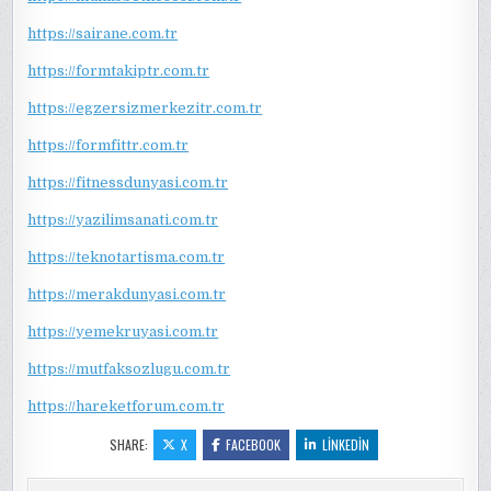
https://sairane.com.tr
https://formtakiptr.com.tr
https://egzersizmerkezitr.com.tr
https://formfittr.com.tr
https://fitnessdunyasi.com.tr
https://yazilimsanati.com.tr
https://teknotartisma.com.tr
https://merakdunyasi.com.tr
https://yemekruyasi.com.tr
https://mutfaksozlugu.com.tr
https://hareketforum.com.tr
SHARE:
X
FACEBOOK
LINKEDIN