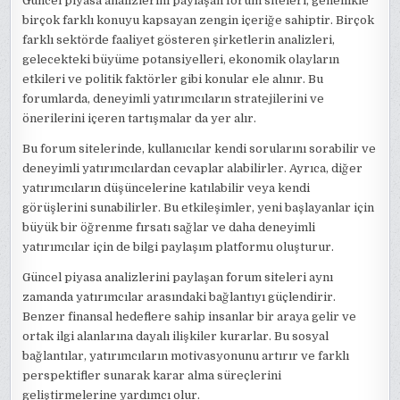
Güncel piyasa analizlerini paylaşan forum siteleri, genellikle
birçok farklı konuyu kapsayan zengin içeriğe sahiptir. Birçok
farklı sektörde faaliyet gösteren şirketlerin analizleri,
gelecekteki büyüme potansiyelleri, ekonomik olayların
etkileri ve politik faktörler gibi konular ele alınır. Bu
forumlarda, deneyimli yatırımcıların stratejilerini ve
önerilerini içeren tartışmalar da yer alır.
Bu forum sitelerinde, kullanıcılar kendi sorularını sorabilir ve
deneyimli yatırımcılardan cevaplar alabilirler. Ayrıca, diğer
yatırımcıların düşüncelerine katılabilir veya kendi
görüşlerini sunabilirler. Bu etkileşimler, yeni başlayanlar için
büyük bir öğrenme fırsatı sağlar ve daha deneyimli
yatırımcılar için de bilgi paylaşım platformu oluşturur.
Güncel piyasa analizlerini paylaşan forum siteleri aynı
zamanda yatırımcılar arasındaki bağlantıyı güçlendirir.
Benzer finansal hedeflere sahip insanlar bir araya gelir ve
ortak ilgi alanlarına dayalı ilişkiler kurarlar. Bu sosyal
bağlantılar, yatırımcıların motivasyonunu artırır ve farklı
perspektifler sunarak karar alma süreçlerini
geliştirmelerine yardımcı olur.