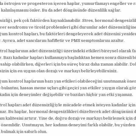
a östrojen ve progesteron içeren haplar, yumurtlamayı engeller ve r
 kalınlaşmasını önler. Bu da adet döngüsünde düzenlilik sağlar.
izliği, pek çok faktörden kaynaklanabilir. Stres, hormonal dengesizli
over sendromu ve tiroid problemleri gibi durumlar adet düzensizliğin
oğum kontrol hapları, bu faktörleri dengeleyerek adet düzenini yenide
r. Ayrıca, adet sancılarını hafifletir ve PMS semptomlarını azaltır.
ol haplarının adet düzensizliği üzerindeki etkileri bireysel olarak far
r. Bazı kadınlar hapları kullanmaya başladıktan hemen sonra düzenli b
ahip olabilirken, diğerleri için bu süreç biraz daha zaman alabilir. D
izin için en uygun olan dozajı ve markayı belirleyebilirsiniz.
ğum kontrol haplarının bazı yan etkileri olabileceğini unutmamak önem
e bulantısı, hassas meme uçları gibi geçici yan etkiler yaygın olarak gör
kadın için deneyimler değişebilir ve bazıları hiçbir yan etki yaşamaz.
ol hapları adet düzensizliğiyle mücadele etmek isteyen kadınlar için e
nar. Bu haplar, hormonal dengesizlikleri düzelterek adet döngüsünü 
m kalitesini artırır. Yine de, doğru dozajı ve markayı belirlemek için
önemlidir. Unutmayın, her kadının deneyimi farklı olabilir, bu yüzden
 bulmak için sabırlı olun.