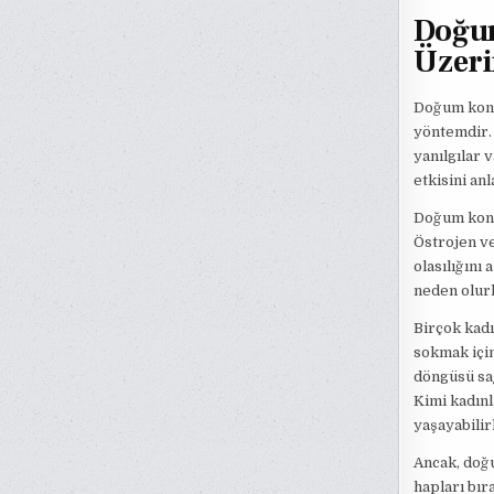
Doğum
Üzeri
Doğum kontr
yöntemdir. 
yanılgılar 
etkisini an
Doğum kont
Östrojen v
olasılığını
neden olurl
Birçok kadı
sokmak için
döngüsü sağ
Kimi kadınl
yaşayabilir
Ancak, doğ
hapları bır