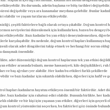
idir. Hapların içerdiği hormonlar, kadının hormonal dengesini değişti
tkileyebilir. Bu durumda, adetin başlama ve bitiş tarihleri değişebili
süresi değişebilir veya ara kanamalar meydana gelebilir. Bunlar kadınl
ci olabilir ve yaşam tarzlarını etkileyebilir.
izliği, çeşitli faktörlere bağlı olarak ortaya çıkabilir. Doğum kontrol h
ormon seviyelerini düzenlemek için kullanılırken, bazen bu dengeyi b
ni etkileyebilir. Bazı kadınlar bu yan etkiyi deneyimlemezken, diğerle
lerle karşılaşabilir. Bu nedenle, doğum kontrol hapları kullanmaya ba
zenli olarak adet döngülerini takip etmek ve herhangi bir sorun olduğ
a danışmak önemlidir.
likte, adet düzensizliği doğum kontrol haplarının tek yan etkisi değild
yan etkiler arasında bulantı, meme hassasiyeti, kilo değişiklikleri, ruh 
rı ve baş ağrıları yer alabilir. Her kadın bu etkileri farklı şekillerde
ilir ve bazı kadınlar için sıkıntılı olabilirken, diğerleri için hafif ve g
ol hapları kadınların hayatını etkileyen önemli bir faktördür. Adet dü
iler, bazı kadınlar için rahatsız edici olabilir. Bununla birlikte, her kadı
klı olabilir ve bir kişi için yaşanan yan etkiler, diğerleri için geçerli o
oğum kontrol yöntemlerini seçerken, bu faktörleri göz önünde bulund