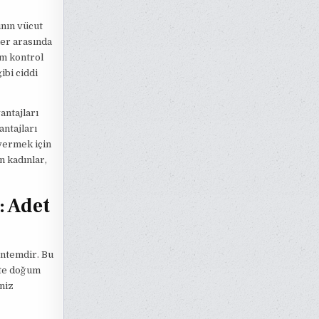
ının vücut
ler arasında
ğum kontrol
ibi ciddi
antajları
ntajları
 vermek için
n kadınlar,
 Adet
öntemdir. Bu
şte doğum
niz