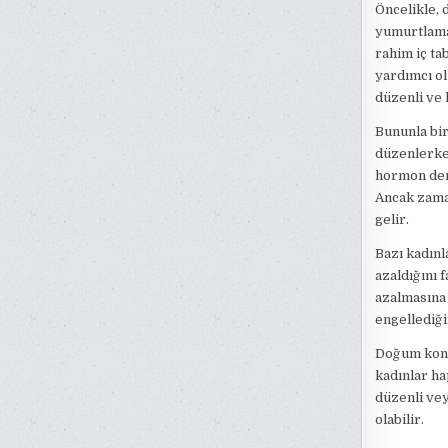
Öncelikle,
yumurtlamay
rahim iç t
yardımcı ol
düzenli ve 
Bununla bir
düzenlerken
hormon den
Ancak zaman
gelir.
Bazı kadınl
azaldığını 
azalmasına 
engellediğin
Doğum kontr
kadınlar ha
düzenli vey
olabilir.