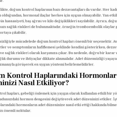
ar.
likte, doğum kontrol haplarının bazı dezavantajları da vardır. Her kad
lı olduğundan, hormonal ilaçlar herkes için uygun olmayabilir. Yan etki
üs hassasiyeti, baş ağrısı ve kilo değişiklikleri sayılabilir. Ayrıca, do
bazı sağlık riskleri de bulunmaktadır, örneğin tromboembolik olaylar g
ortaya çıkabilir.
izliğiyle mücadelede doğum kontrol hapları önemli bir seçenektir. Av
tler ve semptomların hafiflemesi şeklinde kendini gösterirken, dezava
 ve sağlık riskleri olarak karşımıza çıkar. Bu nedenle, doğru bir karar
ğlık durumu ve ihtiyaçlar dikkate alınmalıdır. Adet düzensizliği yaşaya
uzmanıyla görüşerek en uygun yöntemi belirlemelidirler.
 Kontrol Haplarındaki Hormonlar:
inizi Nasıl Etkiliyor?
ol hapları, gebeliği önlemek için yaygın olarak kullanılan etkili bir y
udunuzdaki hormon dengesini değiştirerek adet düzeninizi etkiler. İ
larındaki hormonların adet düzeninize nasıl etki ettiği hakkında bilme
ı önemli noktalar.