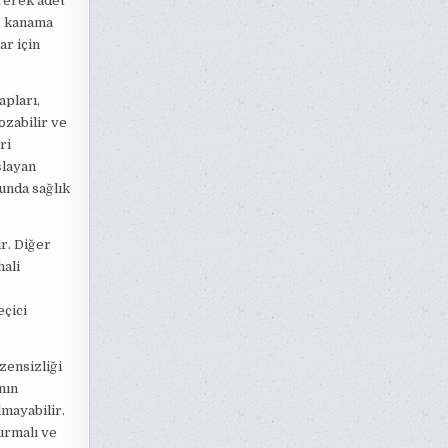
rerek adet
r, kanama
ar için
apları,
ozabilir ve
ri
şlayan
unda sağlık
ir. Diğer
hali
eçici
zensizliği
nın
lmayabilir.
urmalı ve