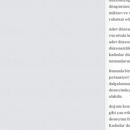
düzensizliğ
döngüsünü e
miktarı ve 
rahatsız edi
Adet düzens
vücuttaki h
adet düzeni
düzensizlik
kadınlar dü
uzmanların
Bununla bir
potansiyel 
dalgalanmala
deneyimleyeb
olabilir.
doğum kontr
gibi yan etk
deneyimi far
Kadınlar d