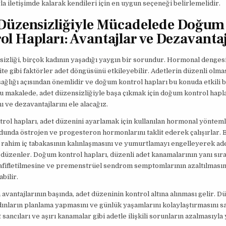
la iletişimde kalarak kendileri için en uygun seçeneği belirlemelidir.
Düzensizliğiyle Mücadelede Doğum
ol Hapları: Avantajlar ve Dezavanta
izliği, birçok kadının yaşadığı yaygın bir sorundur. Hormonal dengesi
ite gibi faktörler adet döngüsünü etkileyebilir. Adetlerin düzenli olmas
sağlığı açısından önemlidir ve doğum kontrol hapları bu konuda etkili 
Bu makalede, adet düzensizliğiyle başa çıkmak için doğum kontrol hapl
nı ve dezavantajlarını ele alacağız.
ol hapları, adet düzenini ayarlamak için kullanılan hormonal yönteml
unda östrojen ve progesteron hormonlarını taklit ederek çalışırlar. 
rahim iç tabakasının kalınlaşmasını ve yumurtlamayı engelleyerek ad
üzenler. Doğum kontrol hapları, düzenli adet kanamalarının yanı sıra 
hafifletilmesine ve premenstrüel sendrom semptomlarının azaltılmasın
bilir.
 avantajlarının başında, adet düzeninin kontrol altına alınması gelir. D
dınların planlama yapmasını ve günlük yaşamlarını kolaylaştırmasını sa
t sancıları ve aşırı kanamalar gibi adetle ilişkili sorunların azalmasıyl