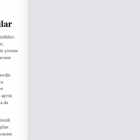
jlar
zlikler,
ı,
bir çözüm
arının
erdir.
Bu
et
ağrılı
a da
üzenli
ğlar.
a yaşam