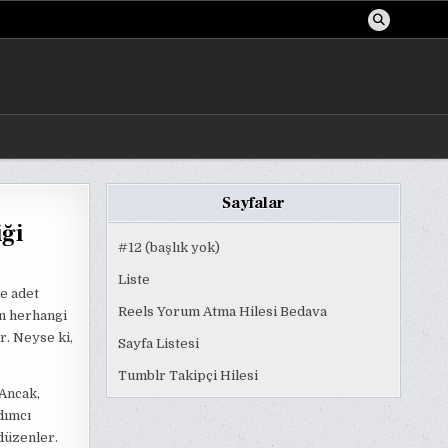
Sayfalar
ği
#12 (başlık yok)
Liste
de adet
Reels Yorum Atma Hilesi Bedava
n herhangi
r. Neyse ki,
Sayfa Listesi
Tumblr Takipçi Hilesi
 Ancak,
dımcı
düzenler.