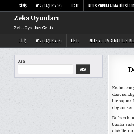
Skip
GIRIŞ
#12 (BAŞLIK YOK)
LISTE
REELS YORUM ATMA HILESI BE
to
content
Zeka Oyunları
Zeka Oyunları Geniş
GIRIŞ
#12 (BAŞLIK YOK)
LISTE
REELS YORUM ATMA HILESI BE
Ara
D
ARA
Kadınların 
düzensizli
bir sapma, 
doğum kontr
Doğum kontr
bunlar sad
olabilir. B