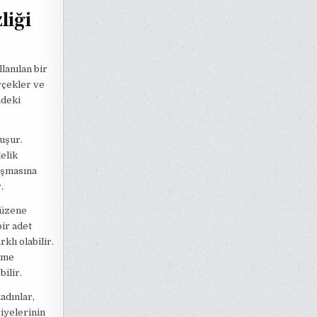
liği
lanılan bir
rçekler ve
ndeki
uşur.
elik
laşmasına
.
düzene
ir adet
klı olabilir.
enme
ilir.
adınlar,
iyelerinin