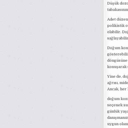
Düşük dozd
tabakasının
Adet düzens
polikistik 
olabilir. D
sağlayabili
Doğum kontr
gösterebili
döngüsüne s
konuşarak s
Yine de, do
ağrısı, mid
Ancak, her 
doğum kontr
seçenek su
günlük yaşa
danışmanız 
uygun olanı