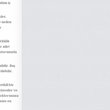
ahim iç
kler,
e neden
n
klılık
ir adet
oktorunuzla
lidir. Baş
ülebilir.
tkili bir
düzenler ve
 doktorunuza
 size en