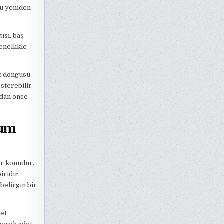
nü yeniden
ısı, baş
enellikle
et döngüsü
österebilir
adan önce
ğum
ir konudur.
iridir.
belirgin bir
det