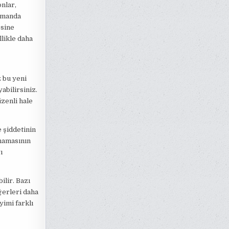
nlar,
zamanda
esine
likle daha
z bu yeni
bilirsiniz.
zenli hale
 şiddetinin
anamasının
ı
ilir. Bazı
ğerleri daha
yimi farklı