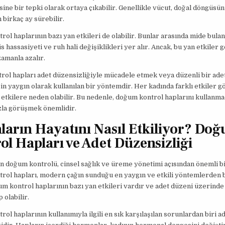
ne bir tepki olarak ortaya çıkabilir. Genellikle vücut, doğal döngüsü
 birkaç ay sürebilir.
ol haplarının bazı yan etkileri de olabilir. Bunlar arasında mide bulant
s hassasiyeti ve ruh hali değişiklikleri yer alır. Ancak, bu yan etkiler g
zamanla azalır.
rol hapları adet düzensizliğiyle mücadele etmek veya düzenli bir ad
in yaygın olarak kullanılan bir yöntemdir. Her kadında farklı etkiler g
 etkilere neden olabilir. Bu nedenle, doğum kontrol haplarını kullanm
la görüşmek önemlidir.
ların Hayatını Nasıl Etkiliyor? Do
ol Hapları ve Adet Düzensizliği
in doğum kontrolü, cinsel sağlık ve üreme yönetimi açısından önemli b
ol hapları, modern çağın sunduğu en yaygın ve etkili yöntemlerden b
m kontrol haplarının bazı yan etkileri vardır ve adet düzeni üzerinde 
 olabilir.
ol haplarının kullanımıyla ilgili en sık karşılaşılan sorunlardan biri a