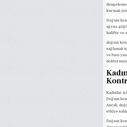
dengelemesi
kurmak için
Doğum kontr
ağrısı, göğü
hafiftir ve 
doğum kont
sağlamak iç
ve bazı yan
doktorunuz
Kadın
Kontr
Kadınlar iç
Doğum kontr
Ancak, doğu
etkiye sahip
Doğum kontr