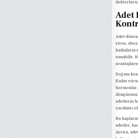
doktorlarıy
Adet 
Kontr
Adet düzens
stres, obez
kadınların 
sunabilir. 
avantajları
Doğum kontr
Kadın vücud
hormonlar, 
döngüsünü d
adetlerin 
yardımcı ola
Bu hapların
adetler, ka
Ayrıca, ade