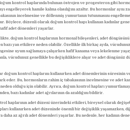
 doğum kontrol haplarında bulunan östrojen ve progesteron gibi hormo
ı engelleyerek hamile kalma olasılığını azaltır. Bu hormonlar aynı 
abakasının incelmesine ve döllenmiş yumurtanın tutunmasını engellem
ur. Böylece, düzenli olarak doğum kontrol hapı kullanan kadınlar genel
hafif adet dönemleri yaşarlar.
likte, doğum kontrol haplarının hormonal bileşenleri, adet döngüsünü
 bazı yan etkilere neden olabilir. Özellikle ilk birkaç ayda, vücudunu
gesine uyum sağlamaya çalışırken hafif kanama veya lekelenme yaşaya
la, vücudunuz genellikle bu değişikliklere alışır ve adet döngünüz dü
ar doğum kontrol haplarını kullanırken adet dönemlerinin süresinin ve
fark eder. Bu, hormonların rahim iç tabakasının incelmesine ve adet k
neden olduğu için olabilir. Ayrıca, doğum kontrol hapları yumurtlamay
den, bazı kadınlar adet ağrılarının da azaldığını bildirir.
ol haplarının adet düzeni üzerindeki etkileri, bireysel olarak değişeb
pları kullanırken adet düzeninde önemli bir değişiklik yaşamazken, di
a daha az ağrılı adet dönemleri yaşarlar. Bu nedenle, her kadının dene