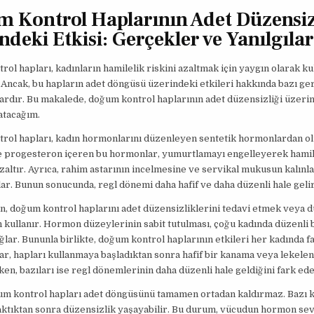
 Kontrol Haplarının Adet Düzensiz
ndeki Etkisi: Gerçekler ve Yanılgılar
ol hapları, kadınların hamilelik riskini azaltmak için yaygın olarak kul
Ancak, bu hapların adet döngüsü üzerindeki etkileri hakkında bazı ge
vardır. Bu makalede, doğum kontrol haplarının adet düzensizliği üzeri
latacağım.
rol hapları, kadın hormonlarını düzenleyen sentetik hormonlardan ol
e progesteron içeren bu hormonlar, yumurtlamayı engelleyerek hamil
 azaltır. Ayrıca, rahim astarının incelmesine ve servikal mukusun kalın
ar. Bunun sonucunda, regl dönemi daha hafif ve daha düzenli hale gelir
n, doğum kontrol haplarını adet düzensizliklerini tedavi etmek veya 
 kullanır. Hormon düzeylerinin sabit tutulması, çoğu kadında düzenli b
lar. Bununla birlikte, doğum kontrol haplarının etkileri her kadında far
ar, hapları kullanmaya başladıktan sonra hafif bir kanama veya lekel
ken, bazıları ise regl dönemlerinin daha düzenli hale geldiğini fark edeb
um kontrol hapları adet döngüsünü tamamen ortadan kaldırmaz. Bazı k
aktıktan sonra düzensizlik yaşayabilir. Bu durum, vücudun hormon sev