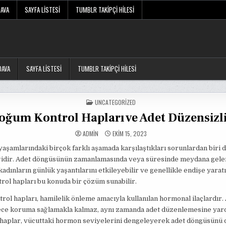
DAVA
SAYFA LISTESI
TUMBLR TAKIPÇI HILESI
DAVA
SAYFA LISTESI
TUMBLR TAKIPÇI HILESI
POSTED
UNCATEGORIZED
IN
oğum Kontrol Hapları ve Adet Düzensizli
ADMIN
EKIM 15, 2023
yaşamlarındaki birçok farklı aşamada karşılaştıkları sorunlardan biri 
ğidir. Adet döngüsünün zamanlamasında veya süresinde meydana gele
kadınların günlük yaşantılarını etkileyebilir ve genellikle endişe yaratı
ol hapları bu konuda bir çözüm sunabilir.
ol hapları, hamilelik önleme amacıyla kullanılan hormonal ilaçlardır.
ece koruma sağlamakla kalmaz, aynı zamanda adet düzenlemesine yar
u haplar, vücuttaki hormon seviyelerini dengeleyerek adet döngüsünü 