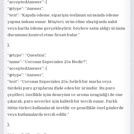
“acceptedAnswer”: {
“@type”: “Answer”,
“text”: “Kapıda ödeme, siparişin teslimatı sırasında ödeme
yapma imkanı sunar. Müşteri, ürün eline ulaştığında nakit
veya kartla ödeme gerçekleştirir, böylece satın aldığı ürünün
durumunu kontrol etme fırsatı bulur.”
},
“@type”: “Question”,
“name”: “Coronas Especiales 25s Nedir?”,
“acceptedAnswer”: {
“@type”: “Answer”,
“text”: “Coronas Especiales 25s, belirli bir marka veya
türdeki puro gruplarını ifade eden bir üründür. Bu puro
çeşitleri, özellikle içim deneyimi ve aroma zenginliği ile öne
çıkarak, puro severler için kaliteli bir tercih sunar. Farklı
tütün türleri kullanılarak üretilir ve genellikle özel günlerde
veya kutlamalarda tercih edilir.”
},