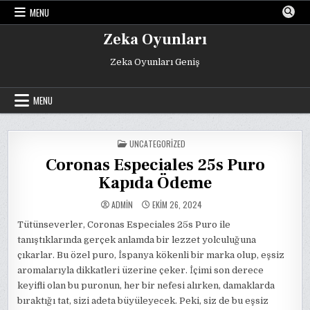
Skip
MENU
to
content
Zeka Oyunları
Zeka Oyunları Geniş
MENU
POSTED
UNCATEGORIZED
IN
Coronas Especiales 25s Puro
Kapıda Ödeme
ADMIN
EKIM 26, 2024
Tütünseverler, Coronas Especiales 25s Puro ile
tanıştıklarında gerçek anlamda bir lezzet yolculuğuna
çıkarlar. Bu özel puro, İspanya kökenli bir marka olup, eşsiz
aromalarıyla dikkatleri üzerine çeker. İçimi son derece
keyifli olan bu puronun, her bir nefesi alırken, damaklarda
bıraktığı tat, sizi adeta büyüleyecek. Peki, siz de bu eşsiz