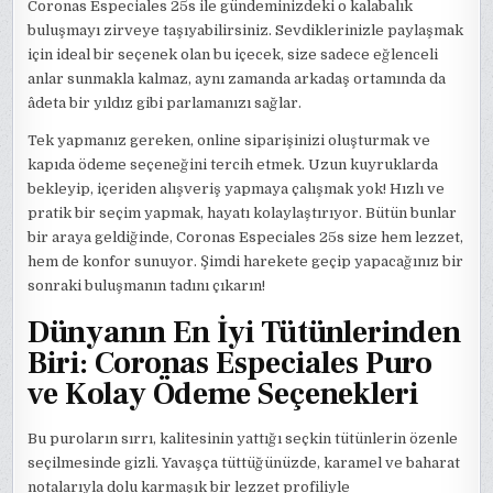
Coronas Especiales 25s ile gündeminizdeki o kalabalık
buluşmayı zirveye taşıyabilirsiniz. Sevdiklerinizle paylaşmak
için ideal bir seçenek olan bu içecek, size sadece eğlenceli
anlar sunmakla kalmaz, aynı zamanda arkadaş ortamında da
âdeta bir yıldız gibi parlamanızı sağlar.
Tek yapmanız gereken, online siparişinizi oluşturmak ve
kapıda ödeme seçeneğini tercih etmek. Uzun kuyruklarda
bekleyip, içeriden alışveriş yapmaya çalışmak yok! Hızlı ve
pratik bir seçim yapmak, hayatı kolaylaştırıyor. Bütün bunlar
bir araya geldiğinde, Coronas Especiales 25s size hem lezzet,
hem de konfor sunuyor. Şimdi harekete geçip yapacağınız bir
sonraki buluşmanın tadını çıkarın!
Dünyanın En İyi Tütünlerinden
Biri: Coronas Especiales Puro
ve Kolay Ödeme Seçenekleri
Bu puroların sırrı, kalitesinin yattığı seçkin tütünlerin özenle
seçilmesinde gizli. Yavaşça tüttüğünüzde, karamel ve baharat
notalarıyla dolu karmaşık bir lezzet profiliyle