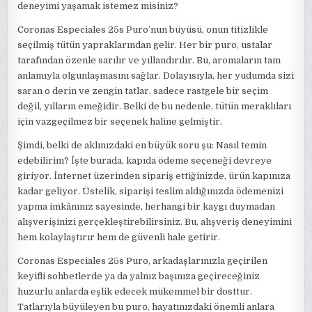
deneyimi yaşamak istemez misiniz?
Coronas Especiales 25s Puro’nun büyüsü, onun titizlikle
seçilmiş tütün yapraklarından gelir. Her bir puro, ustalar
tarafından özenle sarılır ve yıllandırılır. Bu, aromaların tam
anlamıyla olgunlaşmasını sağlar. Dolayısıyla, her yudumda sizi
saran o derin ve zengin tatlar, sadece rastgele bir seçim
değil, yılların emeğidir. Belki de bu nedenle, tütün meraklıları
için vazgeçilmez bir seçenek haline gelmiştir.
Şimdi, belki de aklınızdaki en büyük soru şu: Nasıl temin
edebilirim? İşte burada, kapıda ödeme seçeneği devreye
giriyor. İnternet üzerinden sipariş ettiğinizde, ürün kapınıza
kadar geliyor. Üstelik, siparişi teslim aldığınızda ödemenizi
yapma imkânınız sayesinde, herhangi bir kaygı duymadan
alışverişinizi gerçekleştirebilirsiniz. Bu, alışveriş deneyimini
hem kolaylaştırır hem de güvenli hale getirir.
Coronas Especiales 25s Puro, arkadaşlarınızla geçirilen
keyifli sohbetlerde ya da yalnız başınıza geçireceğiniz
huzurlu anlarda eşlik edecek mükemmel bir dosttur.
Tatlarıyla büyüleyen bu puro, hayatınızdaki önemli anlara