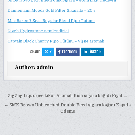
Smok Novo 2 Kit Elektronik Sigara – 30ml Likit Hediyeli
Dannemann Moods Gold Filter Sigarillo – 20’s
Mac Baren 7 Seas Regular Blend Pipo Tütünü
Gizeh Hydrostone nemlendirici
Captain Black Cherry Pipo Tütünü – Vişne aromalı
SHARE:
X
FACEBOOK
LINKEDIN
Author:
admin
Yazı
ZigZag Liquorice Likör Aromalı Kısa sigara kağıdı Fiyat →
gezinmesi
← SMK Brown Unbleached Double Feed sigara kağıdı Kapıda
Ödeme