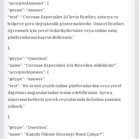
“acceptedAnswer”: {
“@type”: “Answer”,
“text”: “Coronas Especiales 25’lerin fiyatları, satıcıya ve
bölgeye göre değişkenlik göstermektedir. Güncel fiyatları
öğrenmek için yerel tedarikçilerinize veya online satış
platformlarına başvurabilirsiniz.”
},
“@type”: “Question”,
“name”: “Coronas Especiales 25s Nereden Alabilirim?”,
“acceptedAnswer”: {
“@type”: “Answer”,
“text”: “Bu ürünü çeşitli online platformlardan veya yerel
dağıtımcı mağazalarından temin edebilirsiniz. Ayrıca,
süpermarketlerin içecek reyonlarında da bulma şansınız
yüksek.”
},
“@type”: “Question”,
“name”: “Kapıda Ödeme Seçeneği Nasıl Çalışır?”,