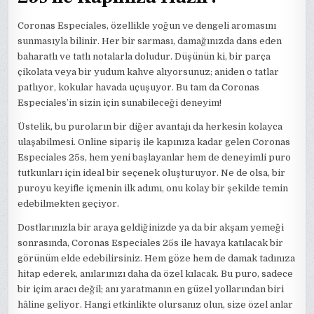
Coronas Especiales, özellikle yoğun ve dengeli aromasını
sunmasıyla bilinir. Her bir sarması, damağınızda dans eden
baharatlı ve tatlı notalarla doludur. Düşünün ki, bir parça
çikolata veya bir yudum kahve alıyorsunuz; aniden o tatlar
patlıyor, kokular havada uçuşuyor. Bu tam da Coronas
Especiales’in sizin için sunabileceği deneyim!
Üstelik, bu puroların bir diğer avantajı da herkesin kolayca
ulaşabilmesi. Online sipariş ile kapınıza kadar gelen Coronas
Especiales 25s, hem yeni başlayanlar hem de deneyimli puro
tutkunları için ideal bir seçenek oluşturuyor. Ne de olsa, bir
puroyu keyifle içmenin ilk adımı, onu kolay bir şekilde temin
edebilmekten geçiyor.
Dostlarınızla bir araya geldiğinizde ya da bir akşam yemeği
sonrasında, Coronas Especiales 25s ile havaya katılacak bir
görünüm elde edebilirsiniz. Hem göze hem de damak tadınıza
hitap ederek, anılarınızı daha da özel kılacak. Bu puro, sadece
bir içim aracı değil; anı yaratmanın en güzel yollarından biri
hâline geliyor. Hangi etkinlikte olursanız olun, size özel anlar