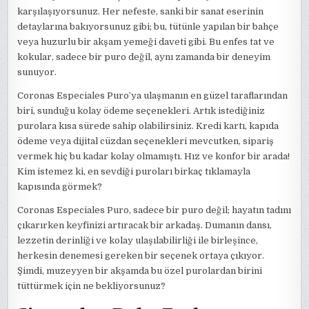
karşılaşıyorsunuz. Her nefeste, sanki bir sanat eserinin
detaylarına bakıyorsunuz gibi; bu, tütünle yapılan bir bahçe
veya huzurlu bir akşam yemeği daveti gibi. Bu enfes tat ve
kokular, sadece bir puro değil, aynı zamanda bir deneyim
sunuyor.
Coronas Especiales Puro’ya ulaşmanın en güzel taraflarından
biri, sunduğu kolay ödeme seçenekleri. Artık istediğiniz
purolara kısa sürede sahip olabilirsiniz. Kredi kartı, kapıda
ödeme veya dijital cüzdan seçenekleri mevcutken, sipariş
vermek hiç bu kadar kolay olmamıştı. Hız ve konfor bir arada!
Kim istemez ki, en sevdiği puroları birkaç tıklamayla
kapısında görmek?
Coronas Especiales Puro, sadece bir puro değil; hayatın tadını
çıkarırken keyfinizi artıracak bir arkadaş. Dumanın dansı,
lezzetin derinliği ve kolay ulaşılabilirliği ile birleşince,
herkesin denemesi gereken bir seçenek ortaya çıkıyor.
Şimdi, muzeyyen bir akşamda bu özel purolardan birini
tüttürmek için ne bekliyorsunuz?