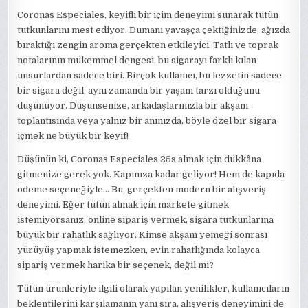
Coronas Especiales, keyifli bir içim deneyimi sunarak tütün
tutkunlarını mest ediyor. Dumanı yavaşça çektiğinizde, ağızda
bıraktığı zengin aroma gerçekten etkileyici. Tatlı ve toprak
notalarının mükemmel dengesi, bu sigarayı farklı kılan
unsurlardan sadece biri. Birçok kullanıcı, bu lezzetin sadece
bir sigara değil, aynı zamanda bir yaşam tarzı olduğunu
düşünüyor. Düşünsenize, arkadaşlarınızla bir akşam
toplantısında veya yalnız bir anınızda, böyle özel bir sigara
içmek ne büyük bir keyif!
Düşünün ki, Coronas Especiales 25s almak için dükkâna
gitmenize gerek yok. Kapınıza kadar geliyor! Hem de kapıda
ödeme seçeneğiyle… Bu, gerçekten modern bir alışveriş
deneyimi. Eğer tütün almak için markete gitmek
istemiyorsanız, online sipariş vermek, sigara tutkunlarına
büyük bir rahatlık sağlıyor. Kimse akşam yemeği sonrası
yürüyüş yapmak istemezken, evin rahatlığında kolayca
sipariş vermek harika bir seçenek, değil mi?
Tütün ürünleriyle ilgili olarak yapılan yenilikler, kullanıcıların
beklentilerini karşılamanın yanı sıra, alışveriş deneyimini de