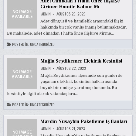
Adet Olmadan 1 Hafta Önce Ilişkiye
Girince Hamile Kalınır Mı
ADMIN
AĞUSTOS 23, 2023
Adet döngüsü ve hamilelik arasındaki ilişki
hakkında birçok yanlış inanış bulunmaktadır.
Bu makalede, adet olmadan 1 hafta önce ilişkiye girme…
POSTED IN:
UNCATEGORIZED
Muğla Seydikemer Elektrik Kesintisi
ADMIN
AĞUSTOS 22, 2023
Muğla Seydikemer ilçesinde son günlerde
yaşanan elektrik kesintisi halk arasında
büyük bir endişe yaratmış durumda. Bu
kesintiyle ilgili olarak vatandaşlara…
POSTED IN:
UNCATEGORIZED
Mardin Nusaybin Paketleme İş İlanları
ADMIN
AĞUSTOS 21, 2023
Mardin Nusaybin’de paketleme iş ilanları, iş