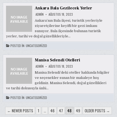
Ankara Bala Gezilecek Yerler
ADMIN
AĞUSTOS 18, 2023
Ankara’nın Bala ilçesi, turistik yerleriyle
ziyaretçilerine keyifli bir gezi imkanı
sunuyor. Bala ilçesinde bulunan turistik
yerler, tarihi ve doğal güzellikleriyle…
POSTED IN:
UNCATEGORIZED
Manisa Selendi Otelleri
ADMIN
AĞUSTOS 18, 2023
Manisa Selendi’deki oteller hakkında bilgiler
ve seçenekler sunan bir makaleye hoş
geldiniz. Manisa Selendi, doğal güzellikleri
ve tarihi dokusuyla ünlü…
POSTED IN:
UNCATEGORIZED
YAZI
← NEWER POSTS
1
…
46
47
48
49
OLDER POSTS →