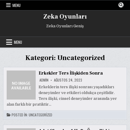
Skip
MENU
to
content
Zeka Oyunları
Zeka Oyunları Geniş
MENU
Kategori:
Uncategorized
Erkekler Ters İlişkiden Sonra
ADMIN
AĞUSTOS 24, 2023
Erkeklerin ters ilişki sonrası yaşadıkları
deneyimler ve etkileri oldukça çeşitlidir.
Ters ilişki, cinsel deneyimler arasında yer
alan farklı bir pratiktir…
POSTED IN:
UNCATEGORIZED