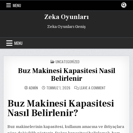
Skip
MENU
to
content
Zeka Oyunları
Zeka Oyunları Geniş
MENU
POSTED
UNCATEGORIZED
IN
Buz Makinesi Kapasitesi Nasil
Belirlenir
ON
ADMIN
TEMMUZ 1, 2026
LEAVE A COMMENT
BUZ
MAKINESI
KAPASITESI
Buz Makinesi Kapasitesi
NASIL
BELIRLENIR
Nasıl Belirlenir?
Buz makinelerinin kapasitesi, kullanım amacına ve ihtiyaçlara