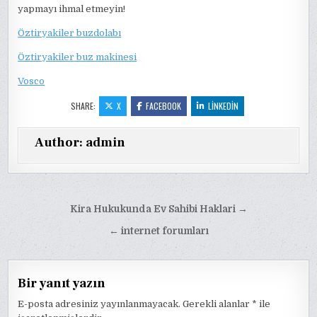
yapmayı ihmal etmeyin!
Öztiryakiler buzdolabı
Öztiryakiler buz makinesi
Vosco
SHARE:
X
FACEBOOK
LINKEDIN
Author:
admin
Yazı
Kira Hukukunda Ev Sahibi Haklari →
gezinmesi
← internet forumları
Bir yanıt yazın
E-posta adresiniz yayınlanmayacak.
Gerekli alanlar
*
ile