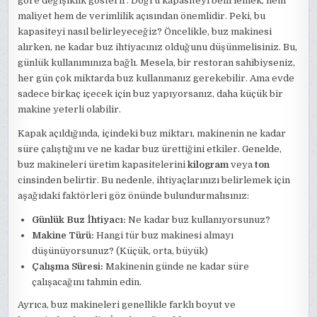
göre değişiklik gösterir. Doğru kapasiteyi belirlemek, hem
maliyet hem de verimlilik açısından önemlidir. Peki, bu
kapasiteyi nasıl belirleyeceğiz? Öncelikle, buz makinesi
alırken, ne kadar buz ihtiyacınız olduğunu düşünmelisiniz. Bu,
günlük kullanımınıza bağlı. Mesela, bir restoran sahibiyseniz,
her gün çok miktarda buz kullanmanız gerekebilir. Ama evde
sadece birkaç içecek için buz yapıyorsanız, daha küçük bir
makine yeterli olabilir.
Kapak açıldığında, içindeki buz miktarı, makinenin ne kadar
süre çalıştığını ve ne kadar buz ürettiğini etkiler. Genelde,
buz makineleri üretim kapasitelerini
kilogram
veya
ton
cinsinden belirtir. Bu nedenle, ihtiyaçlarınızı belirlemek için
aşağıdaki faktörleri göz önünde bulundurmalısınız:
Günlük Buz İhtiyacı:
Ne kadar buz kullanıyorsunuz?
Makine Türü:
Hangi tür buz makinesi almayı
düşünüyorsunuz? (Küçük, orta, büyük)
Çalışma Süresi:
Makinenin günde ne kadar süre
çalışacağını tahmin edin.
Ayrıca, buz makineleri genellikle farklı boyut ve