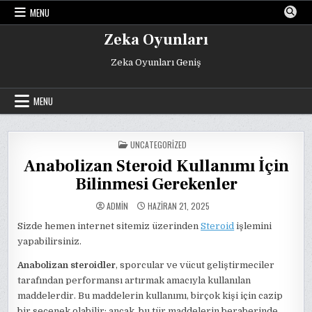
Skip
MENU
to
content
Zeka Oyunları
Zeka Oyunları Geniş
MENU
POSTED
UNCATEGORIZED
IN
Anabolizan Steroid Kullanımı İçin
Bilinmesi Gerekenler
ADMIN
HAZIRAN 21, 2025
Sizde hemen internet sitemiz üzerinden
Steroid
işlemini
yapabilirsiniz.
Anabolizan steroidler
, sporcular ve vücut geliştirmeciler
tarafından performansı artırmak amacıyla kullanılan
maddelerdir. Bu maddelerin kullanımı, birçok kişi için cazip
bir seçenek olabilir; ancak, bu tür maddelerin beraberinde