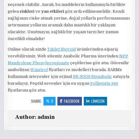
seçenek olabilir. Ancak, bu maddelerin kullanımıyla birlikte
gelen
riskleri
ve
yan etkileri
göz ardı edilmemelidir. Kendi
sağlığınızı riske atmak yerine, doğal yollarla performansınızı
artırmanın yollarını aramak daha mantıklı bir yaklaşım
olacaktır. Unutmayın, sağlıklı bir yaşam tarzı her zaman
öncelikli olmalıdır!
Online olarak sizde
Tablet Steroid
ürünlerinden sipariş
verebilirsiniz. Web sitemiz Anabolic Pharma üzerinden
NPP
Nandrolone Phenylpropionate
çeşitlerine göz atın. Güvenilir
anabolizan
Winstrol
fiyatları ve modelleri burada. SARMs
kullanmak isteyenler için orjinal
SR-9009 Stenabolic
satışıyla
buradayız. Peptid sevenler için en uygun
Follistatin 344
fiyatlarına göz atın.
SHARE:
X
FACEBOOK
LINKEDIN
Author:
admin