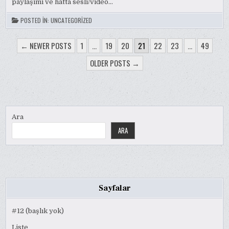
paylaşımı ve hatta sesli/video…
POSTED IN:
UNCATEGORIZED
YAZI
← NEWER POSTS
1
…
19
20
21
22
23
…
49
SAYFALAMASI
OLDER POSTS →
Ara
ARA
Sayfalar
#12 (başlık yok)
Liste