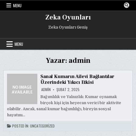
Skip
MENU
to
content
Zeka Oyunları
Zeka Oyunları Geniş
MENU
Yazar:
admin
Sanal Kumarın Ailevi Bağlantılar
Üzerindeki Yıkıcı Etkisi
ADMIN
ŞUBAT 2, 2025
Bağımlılık ve Yalnızlık: Kumar oynamak
birçok kişi için heyecan verici bir aktivite
olabilir. Ancak, sanal kumar bağımlılığı, bireyin sosyal
hayatını…
POSTED IN:
UNCATEGORIZED